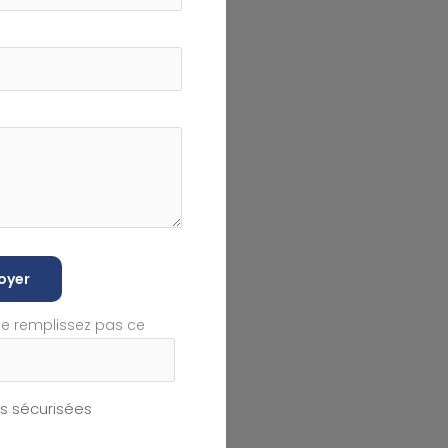
oyer
ne remplissez pas ce
 sécurisées