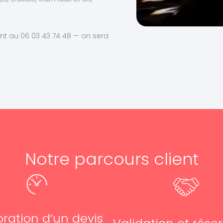
nt au 06 03 43 74 48 — on sera
Notre parcours client
oration d’un devis