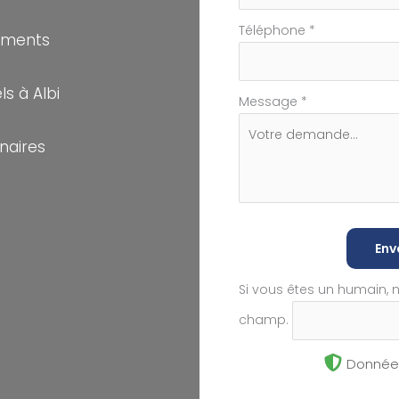
Téléphone
*
ements
s à Albi
Message
*
naires
Env
Si vous êtes un humain, 
champ.
Données