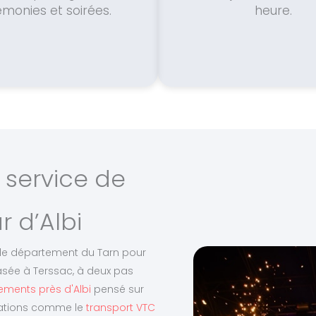
monies et soirées.
heure.
 service de
 d’Albi
ut le département du Tarn pour
sée à Terssac, à deux pas
ements près d'Albi
pensé sur
ations comme le
transport VTC