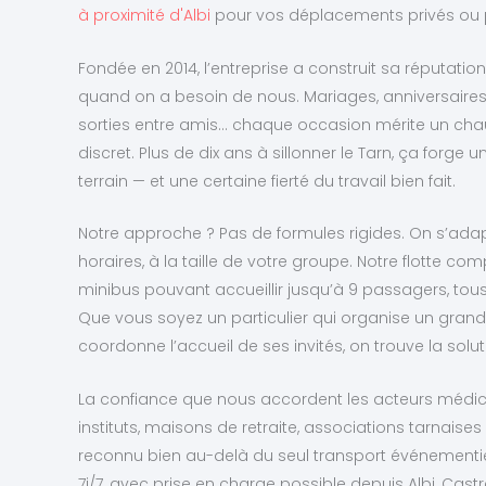
à proximité d'Albi
pour vos déplacements privés ou p
Fondée en 2014, l’entreprise a construit sa réputation 
quand on a besoin de nous. Mariages, anniversaires,
sorties entre amis… chaque occasion mérite un chauff
discret. Plus de dix ans à sillonner le Tarn, ça forge
terrain — et une certaine fierté du travail bien fait.
Notre approche ? Pas de formules rigides. On s’adap
horaires, à la taille de votre groupe. Notre flotte 
minibus pouvant accueillir jusqu’à 9 passagers, to
Que vous soyez un particulier qui organise un grand 
coordonne l’accueil de ses invités, on trouve la solut
La confiance que nous accordent les acteurs médico
instituts, maisons de retraite, associations tarnaise
reconnu bien au-delà du seul transport événementie
7j/7, avec prise en charge possible depuis Albi, Castr