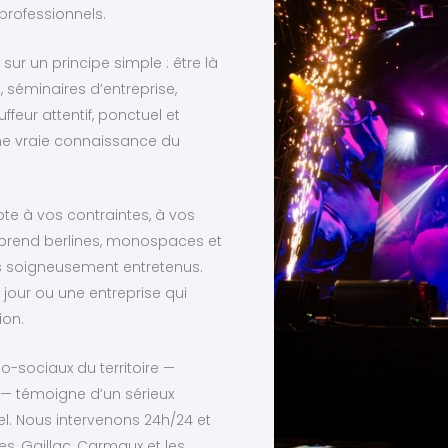
rofessionnels.
sur un principe simple : être là
 séminaires d’entreprise,
eur attentif, ponctuel et
 une vraie connaissance du
te à vos contraintes, à vos
comprend berlines, monospaces et
us soigneusement entretenus.
jour ou une entreprise qui
ion.
-sociaux du territoire —
s — témoigne d’un sérieux
l. Nous intervenons 24h/24 et
es, Gaillac, Carmaux et les