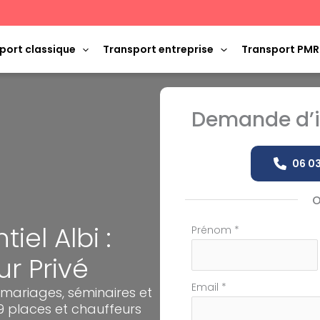
port classique
Transport entreprise
Transport PMR
Demande d’i
06 03
el Albi :
Formulaire
Prénom
*
simple
r Privé
avec
téléphone
Email
*
 mariages, séminaires et
 9 places et chauffeurs