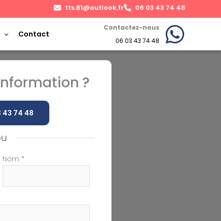
tts.81@outlook.fr
06 03 43 74 48
Contactez-nous
Contact
06 03 43 74 48
nformation ?
 43 74 48
ou
Nom
*