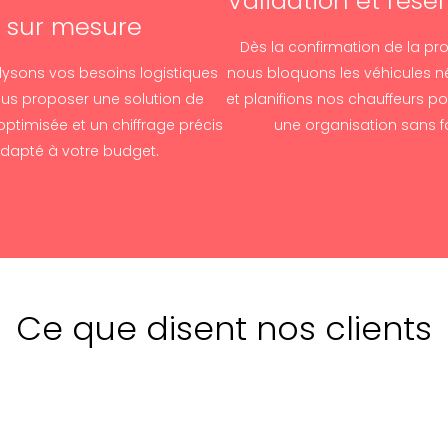
Validation et rése
sur mesure
Dès la confirmation de la pro
ysons vos besoins logistiques
nous bloquons les véhicules n
us proposer une solution de
et planifions nos chauffeurs po
optimisée et un chiffrage précis
une organisation sans fai
dapté à votre budget.
Ce que disent nos clients