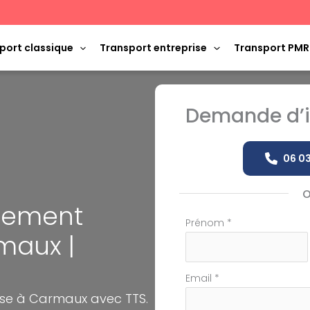
port classique
Transport entreprise
Transport PMR
Demande d’i
06 03
ènement
Formulaire
Prénom
*
maux |
simple
avec
téléphone
Email
*
ise à Carmaux avec TTS.