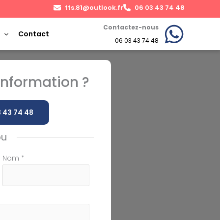
tts.81@outlook.fr
06 03 43 74 48
Contactez-nous
Contact
06 03 43 74 48
nformation ?
 43 74 48
ou
Nom
*