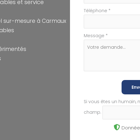
ables et service
Téléphone
*
el sur-mesure à Carmaux
tables
Message
*
périmentés
s
Env
Si vous êtes un humain, 
champ.
Données