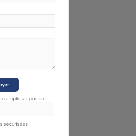
oyer
ne remplissez pas ce
 sécurisées