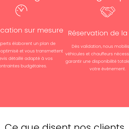
fication sur mesure
Réservation de la 
perts élaborent un plan de
Dès validation, nous mobili
 optimisé et vous transmettent
véhicules et chauffeurs nécess
evis détaillé adapté à vos
garantir une disponibilité totale
ontraintes budgétaires.
votre événement.
Ce que disent nos clients