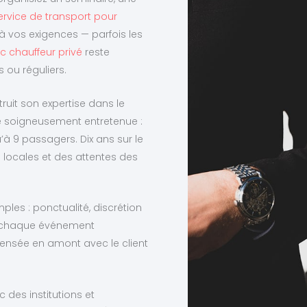
ervice de transport pour
à vos exigences — parfois les
c chauffeur privé
reste
ou réguliers.
ruit son expertise dans le
te soigneusement entretenue :
à 9 passagers. Dix ans sur le
s locales et des attentes des
les : ponctualité, discrétion
 — chaque événement
pensée en amont avec le client
 des institutions et