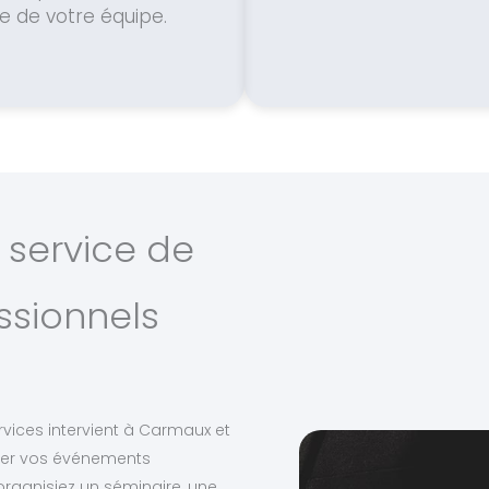
lle de votre équipe.
 service de
ssionnels
rvices intervient à Carmaux et
er vos événements
organisiez un séminaire, une