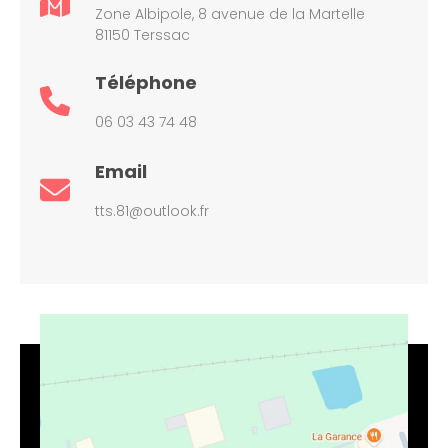
Zone Albipole, 8 avenue de la Martelle
81150 Terssac
Téléphone
06 03 43 74 48
Email
tts.81@outlook.fr