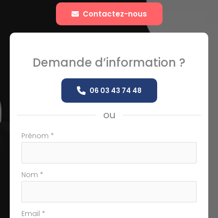
Contactez-nous
Demande d’information ?
06 03 43 74 48
ou
Formulaire
Prénom
*
simple
avec
téléphone
Nom
*
Email
*