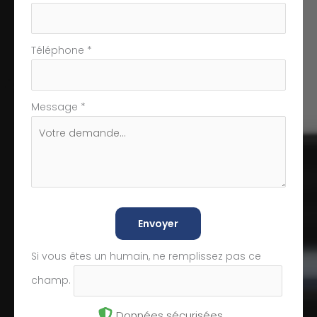
Téléphone
*
Message
*
Envoyer
Si vous êtes un humain, ne remplissez pas ce
champ.
Données sécurisées