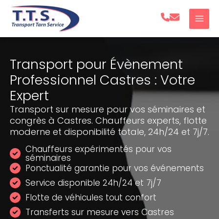
Aller
au
contenu
Transport pour Évènement
Professionnel Castres : Votre
Expert
Transport sur mesure pour vos séminaires et
congrès à Castres. Chauffeurs experts, flotte
moderne et disponibilité totale, 24h/24 et 7j/7.
Chauffeurs expérimentés pour vos
séminaires
Ponctualité garantie pour vos événements
Service disponible 24h/24 et 7j/7
Flotte de véhicules tout confort
Transferts sur mesure vers Castres