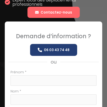
Expert local des déplacements
professionnels
Contactez-nous
Demande d’information ?
06 03 43 74 48
ou
Formulaire
Prénom
*
simple
avec
téléphone
Nom
*