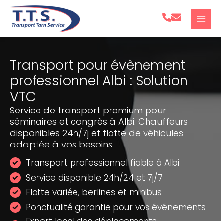
Aller
au
contenu
Transport pour évènement
professionnel Albi : Solution
VTC
Service de transport premium pour
séminaires et congrès à Albi. Chauffeurs
disponibles 24h/7j et flotte de véhicules
adaptée à vos besoins.
Transport professionnel fiable à Albi
Service disponible 24h/24 et 7j/7
Flotte variée, berlines et minibus
Ponctualité garantie pour vos événements