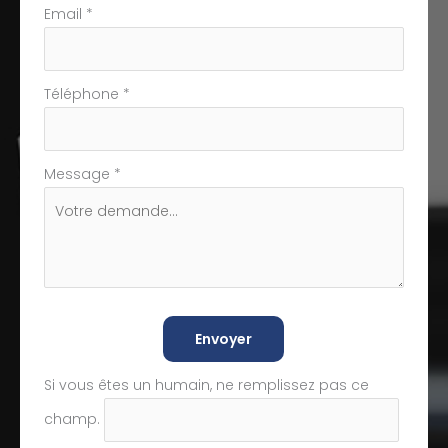
Email
*
Téléphone
*
Message
*
Envoyer
Si vous êtes un humain, ne remplissez pas ce
champ.