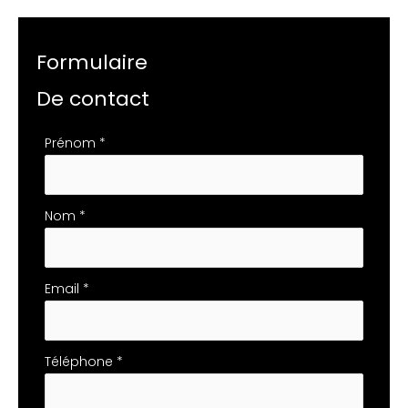
Formulaire
De contact
Formulaire
Prénom
*
simple
avec
téléphone
Nom
*
Email
*
Téléphone
*