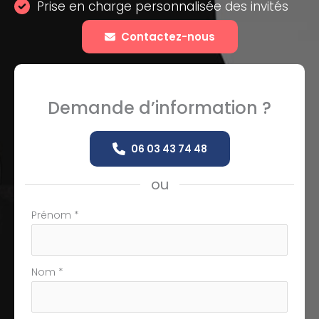
Prise en charge personnalisée des invités
Contactez-nous
Demande d’information ?
06 03 43 74 48
ou
Formulaire
Prénom
*
simple
avec
téléphone
Nom
*