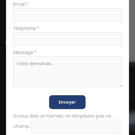
Email
*
Téléphone
*
Message
*
Envoyer
Si vous êtes un humain, ne remplissez pas ce
champ.