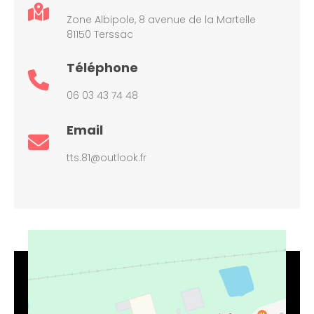
Zone Albipole, 8 avenue de la Martelle
81150 Terssac
Téléphone
06 03 43 74 48
Email
tts.81@outlook.fr