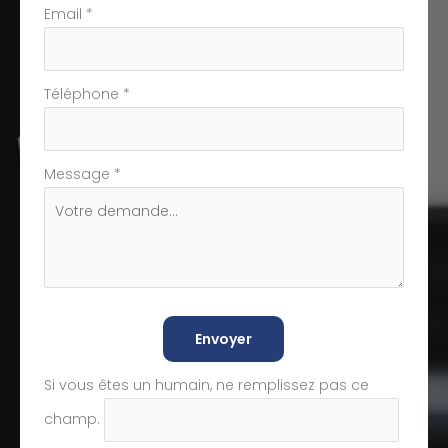
Email
*
Téléphone
*
Message
*
Envoyer
Si vous êtes un humain, ne remplissez pas ce
champ.