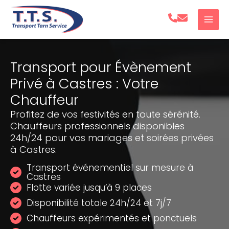
Aller
au
contenu
Transport pour Évènement
Privé à Castres : Votre
Chauffeur
Profitez de vos festivités en toute sérénité.
Chauffeurs professionnels disponibles
24h/24 pour vos mariages et soirées privées
à Castres.
Transport événementiel sur mesure à
Castres
Flotte variée jusqu’à 9 places
Disponibilité totale 24h/24 et 7j/7
Chauffeurs expérimentés et ponctuels