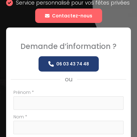
Service personnalisé pour vos fêtes privées
Contactez-nous
Demande d’information ?
06 03 43 74 48
ou
Formulaire
Prénom
*
simple
avec
téléphone
Nom
*