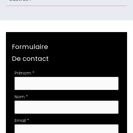
Formulaire
De contact
Formulaire
Prénom
*
simple
avec
téléphone
Nom
*
Email
*