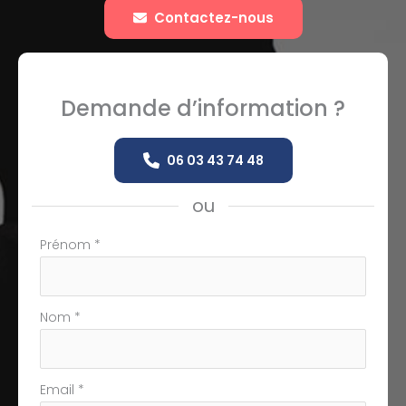
Contactez-nous
Demande d’information ?
06 03 43 74 48
ou
Formulaire
Prénom
*
simple
avec
téléphone
Nom
*
Email
*