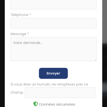
Téléphone
*
Message
*
Envoyer
Si vous êtes un humain, ne remplissez pas ce
champ.
Données sécurisées