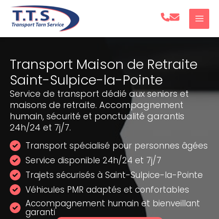
Aller
au
contenu
Transport Maison de Retraite
Saint-Sulpice-la-Pointe
Service de transport dédié aux seniors et
maisons de retraite. Accompagnement
humain, sécurité et ponctualité garantis
24h/24 et 7j/7.
Transport spécialisé pour personnes âgées
Service disponible 24h/24 et 7j/7
Trajets sécurisés à Saint-Sulpice-la-Pointe
Véhicules PMR adaptés et confortables
Accompagnement humain et bienveillant
garanti