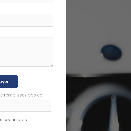
oyer
ne remplissez pas ce
 sécurisées