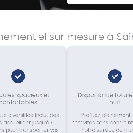
nementiel sur mesure à Sai
cules spacieux et
Disponibilité totale
confortables
nuit
tte diversifiée inclut des
Profitez pleinement
 accueillant jusqu’à 9
festivités sans contrain
s pour transporter vos
notre service de tra