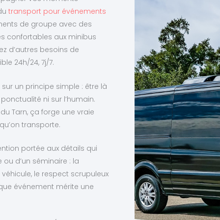
 du
transport pour événements
ments de groupe avec des
s confortables aux minibus
vez d’autres besoins de
ble 24h/24, 7j/7.
sur un principe simple : être là
onctualité ni sur l’humain.
du Tarn, ça forge une vraie
 qu’on transporte.
ntion portée aux détails qui
e ou d’un séminaire : la
 véhicule, le respect scrupuleux
aque événement mérite une