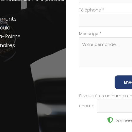
Téléphone
*
ements
cule
Message
*
la-Pointe
naires
Env
Si vous êtes un humain, 
champ.
Données