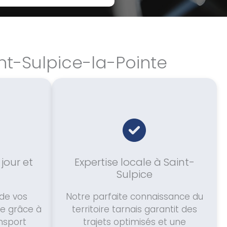
nt-Sulpice-la-Pointe
 jour et
Expertise locale à Saint-
Sulpice
 de vos
Notre parfaite connaissance du
te grâce à
territoire tarnais garantit des
nsport
trajets optimisés et une