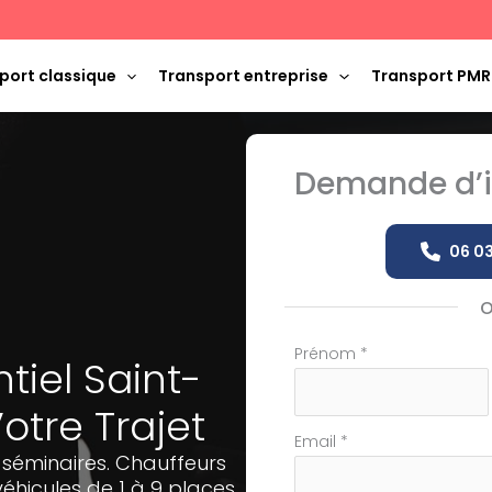
port classique
Transport entreprise
Transport PMR
Demande d’i
06 03
Formulaire
Prénom
*
iel Saint-
simple
Votre Trajet
avec
téléphone
Email
*
 séminaires. Chauffeurs
éhicules de 1 à 9 places.