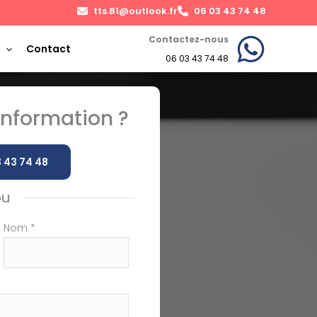
tts.81@outlook.fr
06 03 43 74 48
Contactez-nous
Contact
06 03 43 74 48
nformation ?
 43 74 48
ou
Nom
*