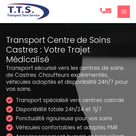
Aller
au
contenu
Transport Centre de Soins
Castres : Votre Trajet
Médicalisé
Transport sécurisé vers les centres de soins
de Castres. Chauffeurs expérimentés,
véhicules adaptés et disponibilité 24h/7 pour
vos soins.
Transport spécialisé vers centres castrais
Disponibilité totale 24h/24 et 7j/7
Ponctualité rigoureuse pour vos soins
Véhicules confortables et adaptés PMR