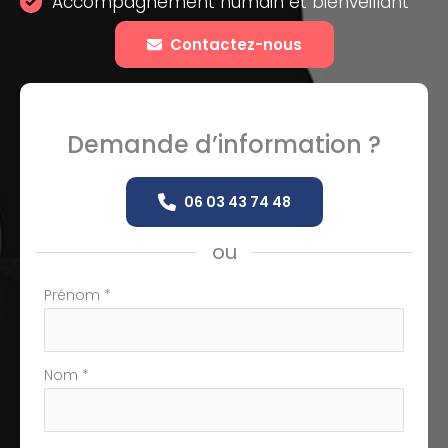
Accompagnement humain et bienveillant
Contactez-nous
Demande d’information ?
06 03 43 74 48
ou
Formulaire
Prénom
*
simple
avec
téléphone
Nom
*