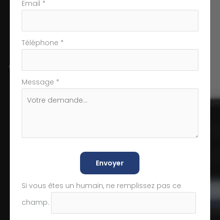
Email
*
Téléphone
*
Message
*
Envoyer
Si vous êtes un humain, ne remplissez pas ce
champ.