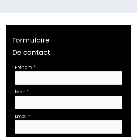
Formulaire
De contact
Formulaire
Prénom
*
simple
avec
téléphone
Nom
*
Email
*