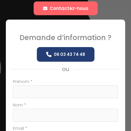
Contactez-nous
Demande d’information ?
06 03 43 74 48
ou
Formulaire
Prénom
*
simple
avec
téléphone
Nom
*
Email
*