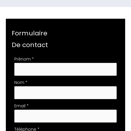
Formulaire
De contact
Formulaire
Prénom
*
simple
avec
téléphone
Nom
*
Email
*
Téléphone
*