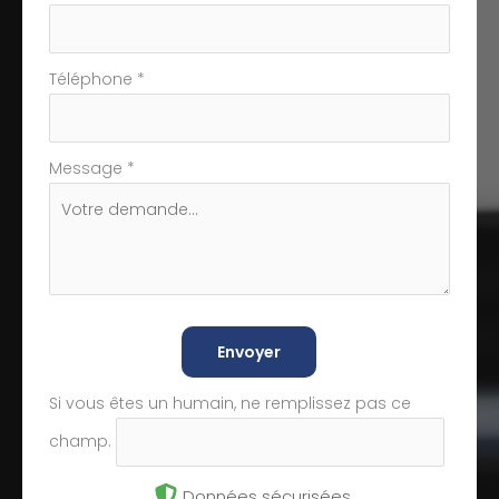
Téléphone
*
Message
*
Envoyer
Si vous êtes un humain, ne remplissez pas ce
champ.
Données sécurisées