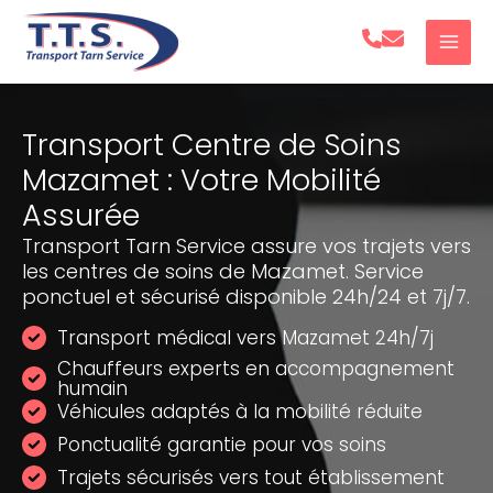
Aller
au
contenu
Transport Centre de Soins
Mazamet : Votre Mobilité
Assurée
Transport Tarn Service assure vos trajets vers
les centres de soins de Mazamet. Service
ponctuel et sécurisé disponible 24h/24 et 7j/7.
Transport médical vers Mazamet 24h/7j
Chauffeurs experts en accompagnement
humain
Véhicules adaptés à la mobilité réduite
Ponctualité garantie pour vos soins
Trajets sécurisés vers tout établissement