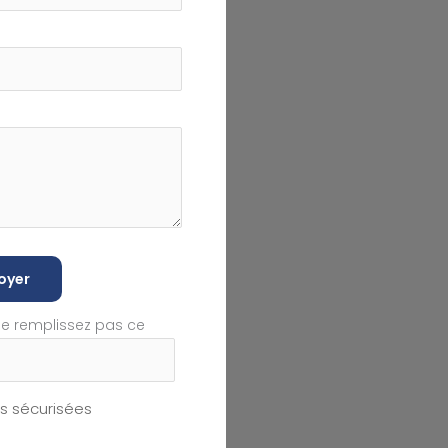
oyer
ne remplissez pas ce
 sécurisées