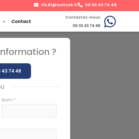
tts.81@outlook.fr
06 03 43 74 48
Contactez-nous
Contact
06 03 43 74 48
nformation ?
 43 74 48
ou
Nom
*