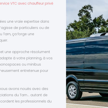
ervice VTC avec chauffeur privé
nnées une vraie expertise dans
agisse de particuliers ou de
du Tarn, ça forge une
quer.
/7, et une approche résolument
adapte à votre planning, à vos
, monospaces ou minibus
oigneusement entretenue pour
e nous avons noués avec des
ciations du Tarn… autant de
ordent les professionnels du