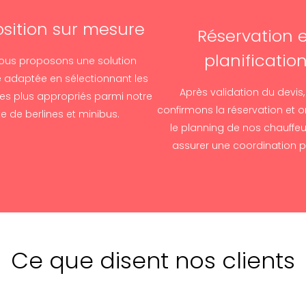
sition sur mesure
Réservation e
planificatio
ous proposons une solution
e adaptée en sélectionnant les
Après validation du devis
les plus appropriés parmi notre
confirmons la réservation et 
tte de berlines et minibus.
le planning de nos chauffeu
assurer une coordination pa
Ce que disent nos clients