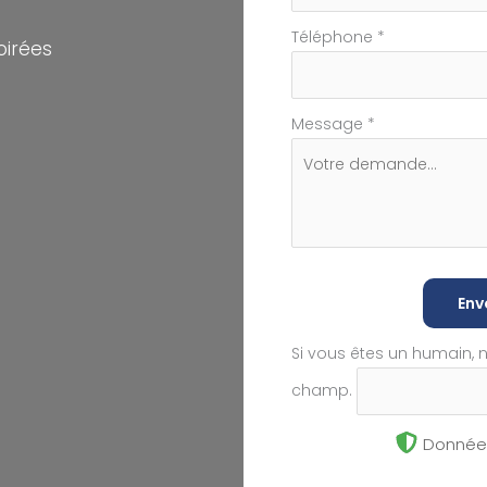
Téléphone
*
oirées
Message
*
Env
Si vous êtes un humain, 
champ.
Données