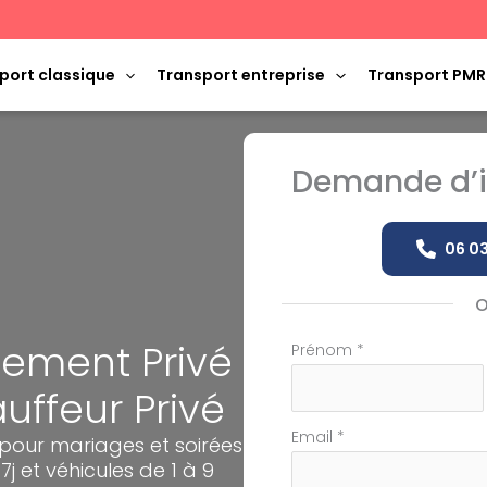
port classique
Transport entreprise
Transport PMR
Demande d’i
06 03
nement Privé
Formulaire
Prénom
*
simple
uffeur Privé
avec
téléphone
Email
*
pour mariages et soirées
j et véhicules de 1 à 9