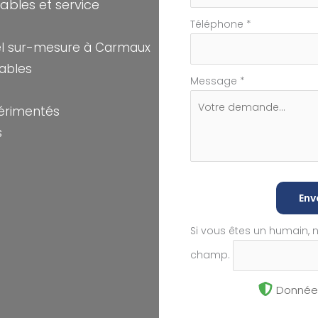
ables et service
Téléphone
*
el sur-mesure à Carmaux
tables
Message
*
périmentés
s
Env
Si vous êtes un humain, 
champ.
Données