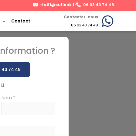
tts.81@outlook.fr
06 03 43 74 48
Contactez-nous
Contact
06 03 43 74 48
nformation ?
 43 74 48
ou
Nom
*