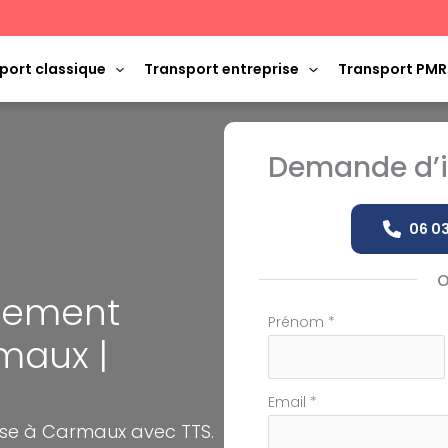
port classique
Transport entreprise
Transport PMR
Demande d’i
06 03
ènement
Formulaire
Prénom
*
maux |
simple
avec
téléphone
Email
*
ise à Carmaux avec TTS.