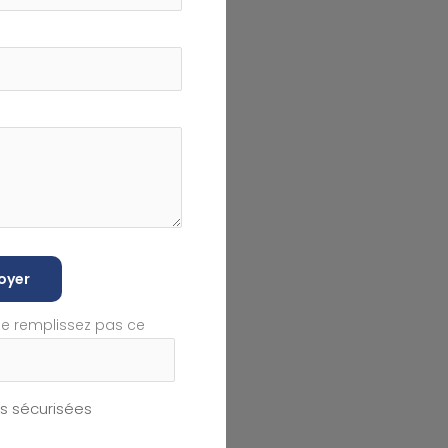
oyer
ne remplissez pas ce
 sécurisées