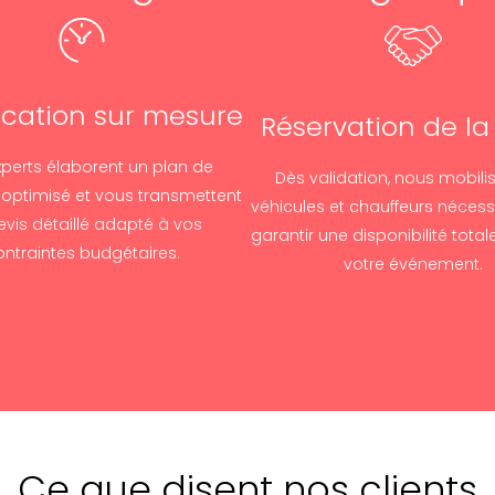
fication sur mesure
Réservation de la 
perts élaborent un plan de
Dès validation, nous mobili
 optimisé et vous transmettent
véhicules et chauffeurs nécess
evis détaillé adapté à vos
garantir une disponibilité totale
ontraintes budgétaires.
votre événement.
Ce que disent nos clients