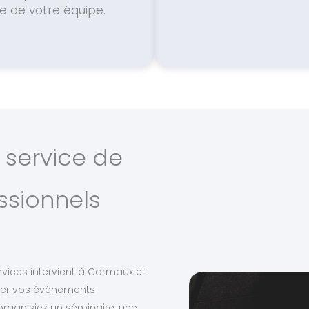
lle de votre équipe.
 service de
ssionnels
rvices intervient à Carmaux et
er vos événements
organisiez un séminaire, une