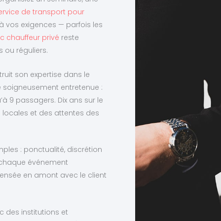
ervice de transport pour
à vos exigences — parfois les
c chauffeur privé
reste
ou réguliers.
ruit son expertise dans le
te soigneusement entretenue :
à 9 passagers. Dix ans sur le
s locales et des attentes des
les : ponctualité, discrétion
 — chaque événement
pensée en amont avec le client
 des institutions et