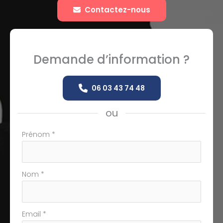
Contactez-nous
Demande d’information ?
06 03 43 74 48
ou
Formulaire
Prénom
*
simple
avec
téléphone
Nom
*
Email
*