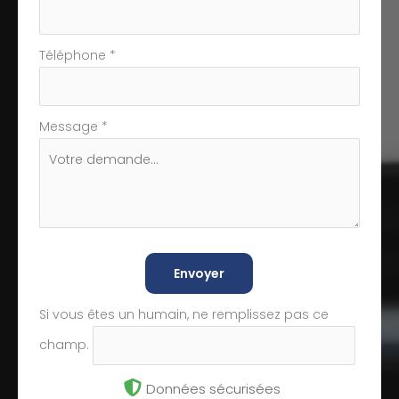
Téléphone
*
Message
*
Envoyer
Si vous êtes un humain, ne remplissez pas ce
champ.
Données sécurisées