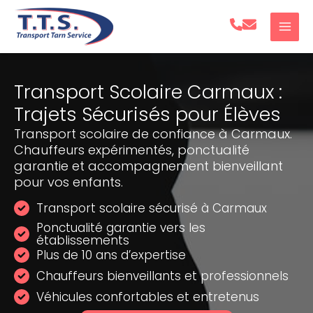
Aller
au
contenu
Transport Scolaire Carmaux :
Trajets Sécurisés pour Élèves
Transport scolaire de confiance à Carmaux.
Chauffeurs expérimentés, ponctualité
garantie et accompagnement bienveillant
pour vos enfants.
Transport scolaire sécurisé à Carmaux
Ponctualité garantie vers les
établissements
Plus de 10 ans d’expertise
Chauffeurs bienveillants et professionnels
Véhicules confortables et entretenus