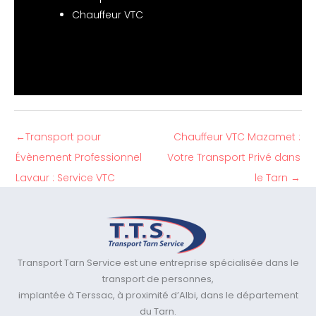
Chauffeur VTC
←
Transport pour
Chauffeur VTC Mazamet :
Évènement Professionnel
Votre Transport Privé dans
Lavaur : Service VTC
le Tarn
→
Transport Tarn Service est une entreprise spécialisée dans le
transport de personnes,
implantée à Terssac, à proximité d’Albi, dans le département
du Tarn.