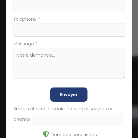
Téléphone
*
Message
*
Envoyer
Si vous êtes un humain, ne remplissez pas ce
champ.
Données sécurisées