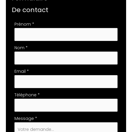
De contact
Formulaire
Prénom
*
simple
avec
téléphone
Nom
*
Email
*
Téléphone
*
Message
*