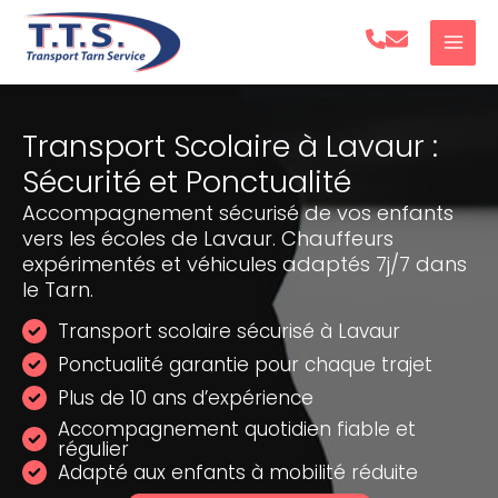
Aller
au
contenu
Transport Scolaire à Lavaur :
Sécurité et Ponctualité
Accompagnement sécurisé de vos enfants
vers les écoles de Lavaur. Chauffeurs
expérimentés et véhicules adaptés 7j/7 dans
le Tarn.
Transport scolaire sécurisé à Lavaur
Ponctualité garantie pour chaque trajet
Plus de 10 ans d’expérience
Accompagnement quotidien fiable et
régulier
Adapté aux enfants à mobilité réduite