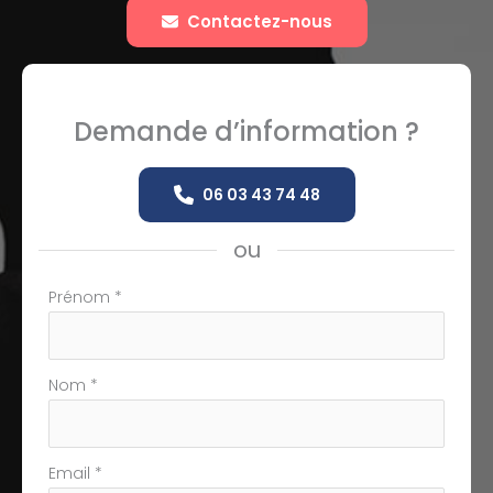
Contactez-nous
Demande d’information ?
06 03 43 74 48
ou
Formulaire
Prénom
*
simple
avec
téléphone
Nom
*
Email
*