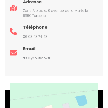
Adresse
Zone Albipole, 8 avenue de la Martelle
81150 Terssac
Téléphone
06 03 43 74 48
Email
tts.81@outlook.fr