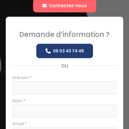
Contactez-nous
Demande d’information ?
06 03 43 74 48
ou
Formulaire
Prénom
*
simple
avec
téléphone
Nom
*
Email
*