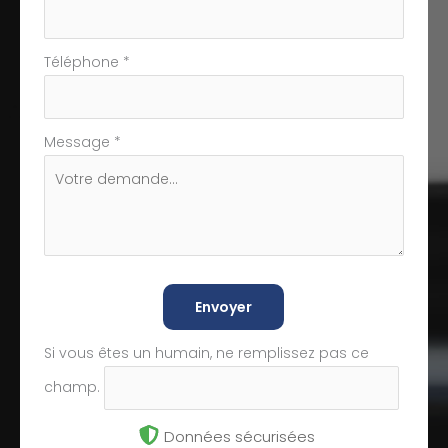
Téléphone
*
Message
*
Envoyer
Si vous êtes un humain, ne remplissez pas ce
champ.
Données sécurisées