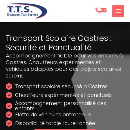
Aller
au
contenu
Transport Scolaire Castres :
Sécurité et Ponctualité
Accompagnement fiable pour vos enfants à
Castres. Chauffeurs expérimentés et
véhicules adaptés pour des trajets scolaires
sereins.
Transport scolaire sécurisé à Castres
Chauffeurs expérimentés et ponctuels
Accompagnement personnalisé des
enfants
Flotte de véhicules entretenue
Disponibilité totale toute l’année