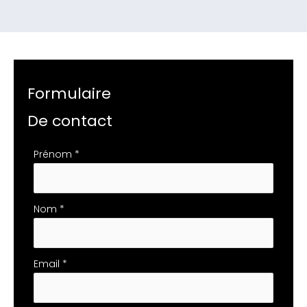
Formulaire
De contact
Formulaire
Prénom
*
simple
avec
téléphone
Nom
*
Email
*