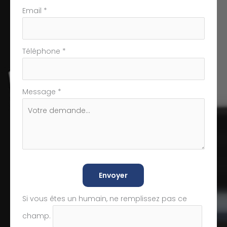
Email
*
Téléphone
*
Message
*
Envoyer
Si vous êtes un humain, ne remplissez pas ce
champ.