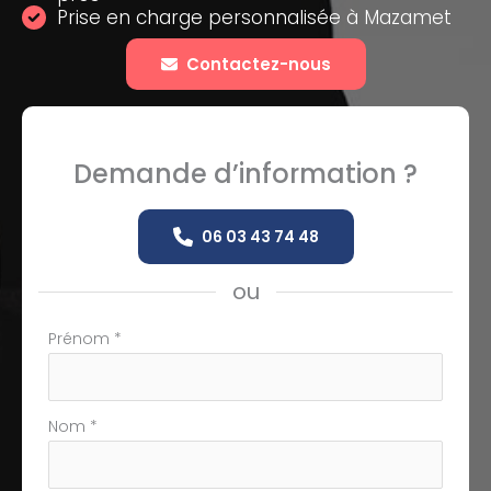
Prise en charge personnalisée à Mazamet
Contactez-nous
Demande d’information ?
06 03 43 74 48
ou
Formulaire
Prénom
*
simple
avec
téléphone
Nom
*