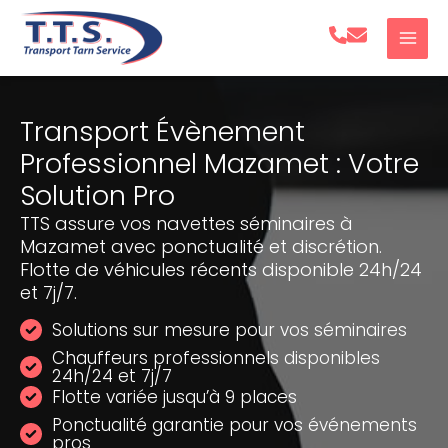
Aller
au
contenu
Transport Évènement
Professionnel Mazamet : Votre
Solution Pro
TTS assure vos navettes séminaires à
Mazamet avec ponctualité et discrétion.
Flotte de véhicules récents disponible 24h/24
et 7j/7.
Solutions sur mesure pour vos séminaires
Chauffeurs professionnels disponibles
24h/24 et 7j/7
Flotte variée jusqu’à 9 places
Ponctualité garantie pour vos événements
pros