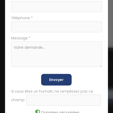
Téléphone
*
Message
*
Envoyer
Si vous êtes un humain, ne remplissez pas ce
champ.
Données sécurisées