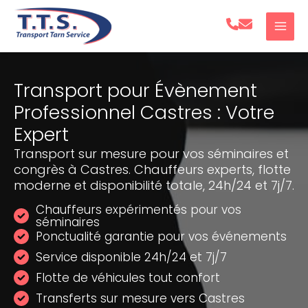
Aller
au
contenu
Transport pour Évènement
Professionnel Castres : Votre
Expert
Transport sur mesure pour vos séminaires et
congrès à Castres. Chauffeurs experts, flotte
moderne et disponibilité totale, 24h/24 et 7j/7.
Chauffeurs expérimentés pour vos
séminaires
Ponctualité garantie pour vos événements
Service disponible 24h/24 et 7j/7
Flotte de véhicules tout confort
Transferts sur mesure vers Castres