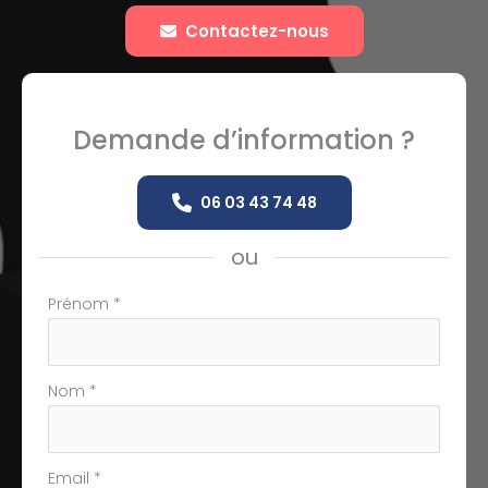
Contactez-nous
Demande d’information ?
06 03 43 74 48
ou
Formulaire
Prénom
*
simple
avec
téléphone
Nom
*
Email
*