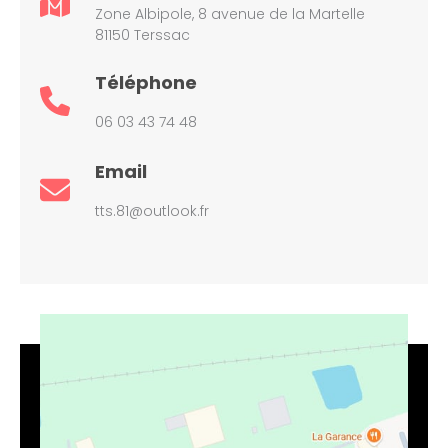
Zone Albipole, 8 avenue de la Martelle
81150 Terssac
Téléphone
06 03 43 74 48
Email
tts.81@outlook.fr