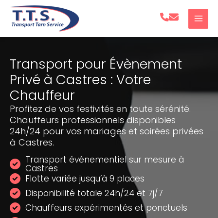
Aller
au
contenu
Transport pour Évènement
Privé à Castres : Votre
Chauffeur
Profitez de vos festivités en toute sérénité.
Chauffeurs professionnels disponibles
24h/24 pour vos mariages et soirées privées
à Castres.
Transport événementiel sur mesure à
Castres
Flotte variée jusqu’à 9 places
Disponibilité totale 24h/24 et 7j/7
Chauffeurs expérimentés et ponctuels