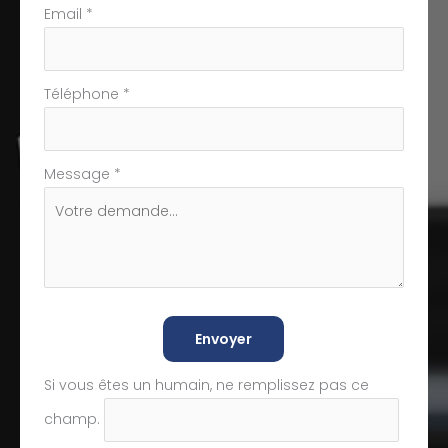
Email
*
Téléphone
*
Message
*
Envoyer
Si vous êtes un humain, ne remplissez pas ce
champ.