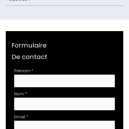
Formulaire
De contact
Formulaire
Prénom
*
simple
avec
téléphone
Nom
*
Email
*