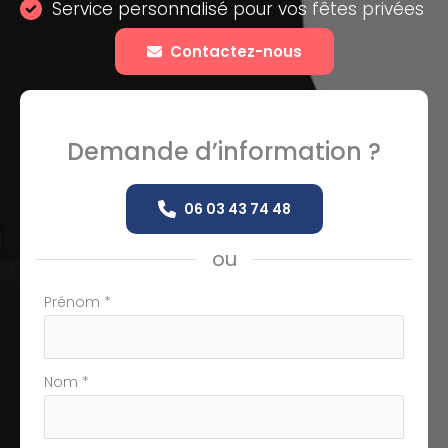
Service personnalisé pour vos fêtes privées
Contactez-nous
Demande d’information ?
06 03 43 74 48
ou
Formulaire
Prénom
*
simple
avec
téléphone
Nom
*