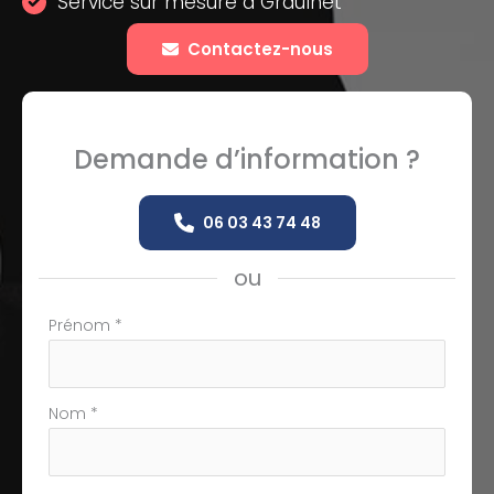
Service sur mesure à Graulhet
Contactez-nous
Demande d’information ?
06 03 43 74 48
ou
Formulaire
Prénom
*
simple
avec
téléphone
Nom
*