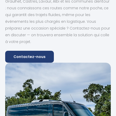
Graulhet, Castres, Lavaur, Albi et les communes alentour
: nous connaissons ces routes comme notre poche, ce
qui garantit des trajets fluides, même pour les
événements les plus chargés en logistique. Vous
préparez une occasion spéciale ? Contactez-nous pour
en discuter — on trouvera ensemble la solution qui colle
à votre projet.
Contactez-nous