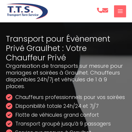
Aller
au
contenu
Transport pour Évènement
Privé Graulhet : Votre
Chauffeur Privé
Organisation de transports sur mesure pour
mariages et soirées à Graulhet. Chauffeurs
disponibles 24h/7j et véhicules de 1 à 9
places.
Chauffeurs professionnels pour vos soirées
Disponibilité totale 24h/24 et 7j/7
Flotte de véhicules grand confort
Transport groupé jusqu’à 9 passagers