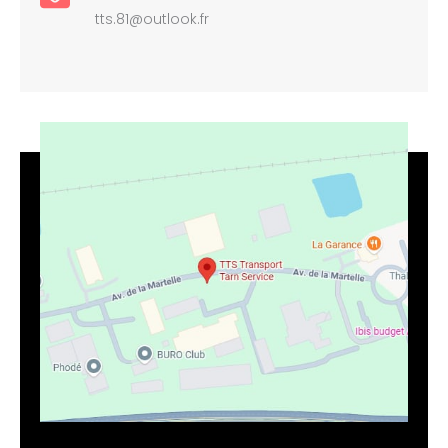
tts.81@outlook.fr