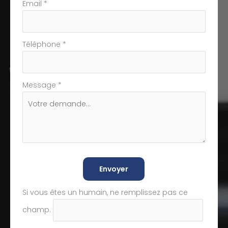
Email
*
Téléphone
*
Message
*
Envoyer
Si vous êtes un humain, ne remplissez pas ce
champ.