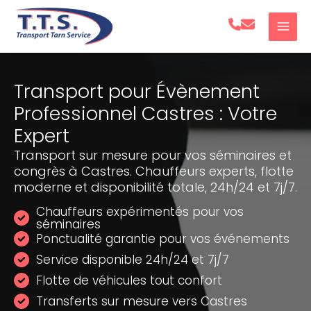
Aller
au
contenu
Transport pour Évènement
Professionnel Castres : Votre
Expert
Transport sur mesure pour vos séminaires et
congrès à Castres. Chauffeurs experts, flotte
moderne et disponibilité totale, 24h/24 et 7j/7.
Chauffeurs expérimentés pour vos
séminaires
Ponctualité garantie pour vos événements
Service disponible 24h/24 et 7j/7
Flotte de véhicules tout confort
Transferts sur mesure vers Castres