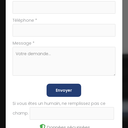
Téléphone
*
Message
*
Envoyer
Si vous êtes un humain, ne remplissez pas ce
champ.
Données sécurisées