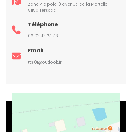
Zone Albipole, 8 avenue de la Martelle
81150 Terssac
Téléphone
06 03 43 74 48
Email
tts.81@outlook.fr