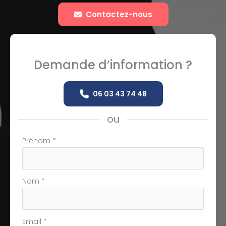
Contactez-nous
Demande d’information ?
06 03 43 74 48
ou
Formulaire
Prénom
*
simple
avec
téléphone
Nom
*
Email
*