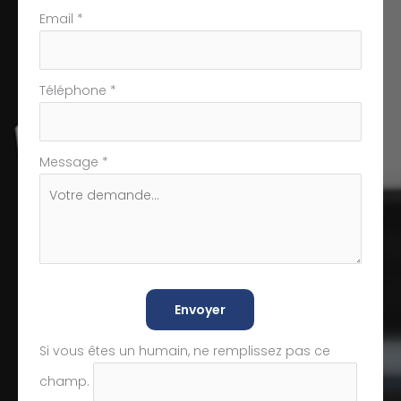
Email
*
Téléphone
*
Message
*
Envoyer
Si vous êtes un humain, ne remplissez pas ce
champ.