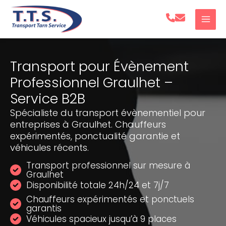
Aller
au
contenu
Transport pour Évènement
Professionnel Graulhet –
Service B2B
Spécialiste du transport évènementiel pour
entreprises à Graulhet. Chauffeurs
expérimentés, ponctualité garantie et
véhicules récents.
Transport professionnel sur mesure à
Graulhet
Disponibilité totale 24h/24 et 7j/7
Chauffeurs expérimentés et ponctuels
garantis
Véhicules spacieux jusqu’à 9 places