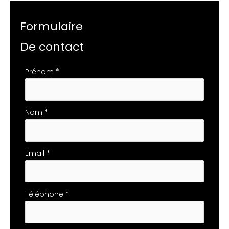
Formulaire
De contact
Formulaire
Prénom
*
simple
avec
téléphone
Nom
*
Email
*
Téléphone
*