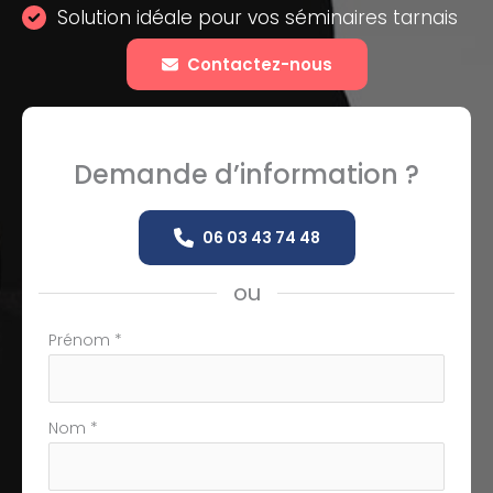
Solution idéale pour vos séminaires tarnais
Contactez-nous
Demande d’information ?
06 03 43 74 48
ou
Formulaire
Prénom
*
simple
avec
téléphone
Nom
*