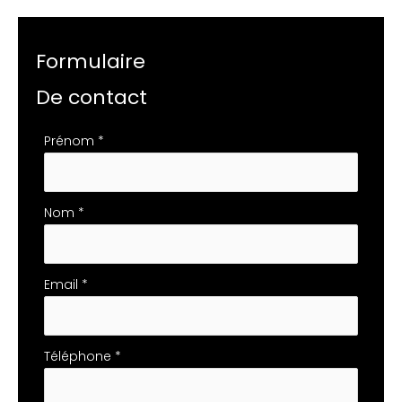
Formulaire
De contact
Formulaire
Prénom
*
simple
avec
téléphone
Nom
*
Email
*
Téléphone
*