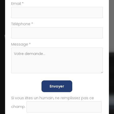
Email
*
Téléphone
*
Message
*
Envoyer
Si vous êtes un humain, ne remplissez pas ce
champ.