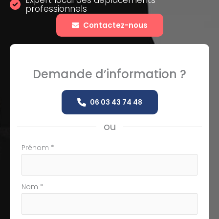
Expert local des déplacements
professionnels
Contactez-nous
Demande d’information ?
06 03 43 74 48
ou
Formulaire
Prénom
*
simple
avec
téléphone
Nom
*