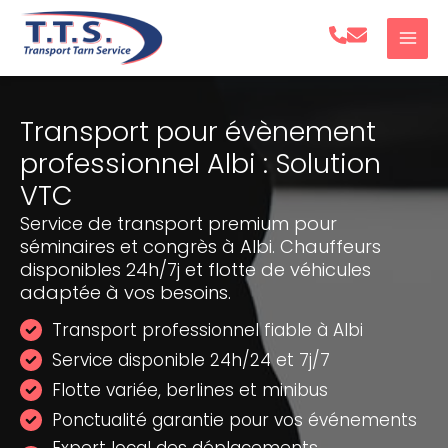
Aller
au
contenu
Transport pour évènement
professionnel Albi : Solution
VTC
Service de transport premium pour
séminaires et congrès à Albi. Chauffeurs
disponibles 24h/7j et flotte de véhicules
adaptée à vos besoins.
Transport professionnel fiable à Albi
Service disponible 24h/24 et 7j/7
Flotte variée, berlines et minibus
Ponctualité garantie pour vos événements