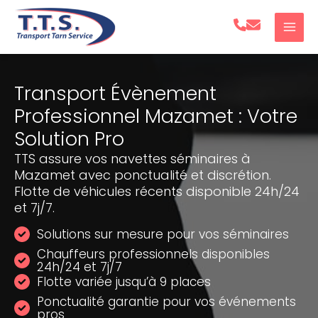
Aller
au
contenu
Transport Évènement
Professionnel Mazamet : Votre
Solution Pro
TTS assure vos navettes séminaires à
Mazamet avec ponctualité et discrétion.
Flotte de véhicules récents disponible 24h/24
et 7j/7.
Solutions sur mesure pour vos séminaires
Chauffeurs professionnels disponibles
24h/24 et 7j/7
Flotte variée jusqu’à 9 places
Ponctualité garantie pour vos événements
pros