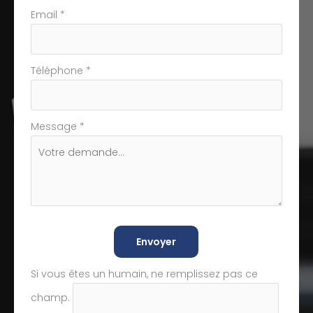
Email
*
Téléphone
*
Message
*
Envoyer
Si vous êtes un humain, ne remplissez pas ce
champ.