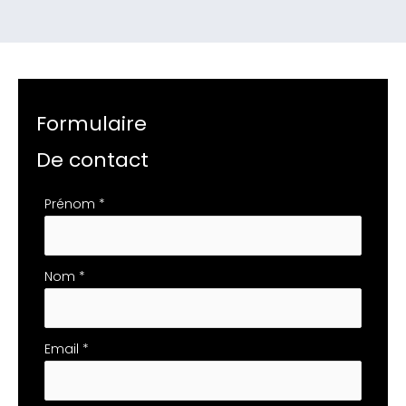
Formulaire
De contact
Formulaire
Prénom
*
simple
avec
téléphone
Nom
*
Email
*