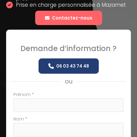
Prise en charge personnalisée à Mazamet
Contactez-nous
Demande d’information ?
06 03 43 74 48
ou
Formulaire
Prénom
*
simple
avec
téléphone
Nom
*