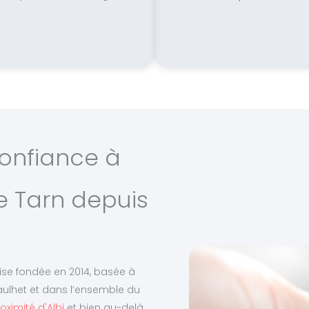
onfiance à
e Tarn depuis
aise fondée en 2014, basée à
raulhet et dans l’ensemble du
oximité d'Albi
et bien au-delà,