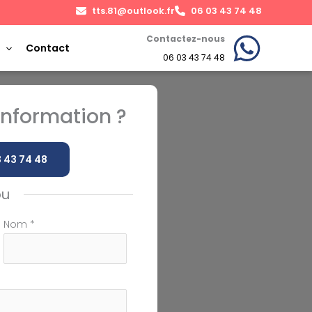
tts.81@outlook.fr
06 03 43 74 48
Contactez-nous
Contact
06 03 43 74 48
nformation ?
 43 74 48
ou
Nom
*