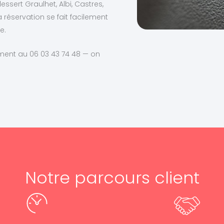
essert Graulhet, Albi, Castres,
réservation se fait facilement
e.
ment au 06 03 43 74 48 — on
Notre parcours client