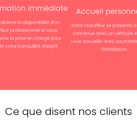
rmation immédiate
Accueil personn
alidons la disponibilité d’un
Votre chauffeur se présente à
feur professionnel et vous
convenue avec un véhicule e
ons la prise en charge pour
vous accueille avec courtoisie
ir votre tranquillité d’esprit.
l’installation.
Ce que disent nos clients