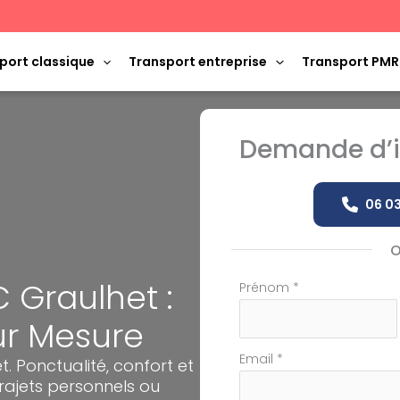
port classique
Transport entreprise
Transport PMR
Demande d’i
06 03
 Graulhet :
Formulaire
Prénom
*
simple
Sur Mesure
avec
téléphone
Email
*
. Ponctualité, confort et
rajets personnels ou