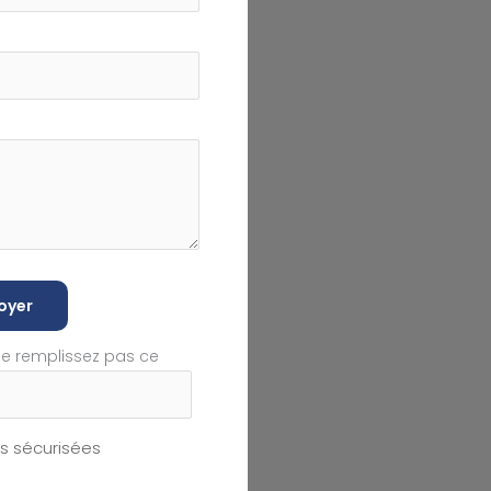
oyer
ne remplissez pas ce
 sécurisées