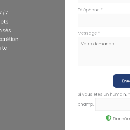
Téléphone
*
7j/7
jets
misés
Message
*
scrétion
rte
Env
Si vous êtes un humain, 
champ.
Données