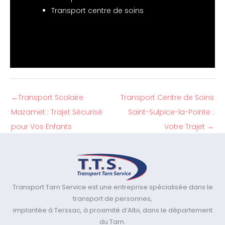
Transport centre de soins
←
Transport Scolaire
Transport Centre de Soins
Mazamet : Trajet Sécurisé
Saint-Sulpice-la-Pointe :
pour Vos Enfants
Votre Trajet
→
Transport Tarn Service est une entreprise spécialisée dans le
transport de personnes,
implantée à Terssac, à proximité d’Albi, dans le département
du Tarn.