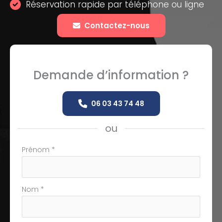
Réservation rapide par téléphone ou ligne
Contactez-nous
Demande d’information ?
06 03 43 74 48
ou
Formulaire
Prénom
*
simple
avec
téléphone
Nom
*