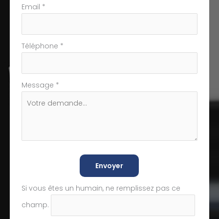
Email
*
Téléphone
*
Message
*
Envoyer
Si vous êtes un humain, ne remplissez pas ce
champ.