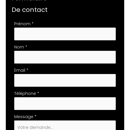
De contact
Formulaire
Prénom
*
simple
avec
téléphone
Nom
*
Email
*
Téléphone
*
Message
*