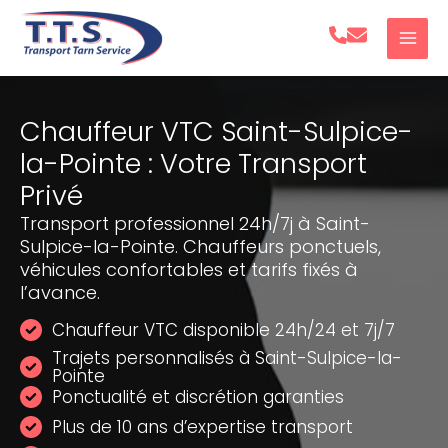
Aller
au
contenu
Chauffeur VTC Saint-Sulpice-
la-Pointe : Votre Transport
Privé
Transport professionnel 24h/7j à Saint-
Sulpice-la-Pointe. Chauffeurs ponctuels,
véhicules confortables et tarifs fixés à
l’avance.
Chauffeur VTC disponible 24h/24 et 7j/7
Trajets personnalisés à Saint-Sulpice-la-
Pointe
Ponctualité et discrétion garanties
Plus de 10 ans d’expertise transport