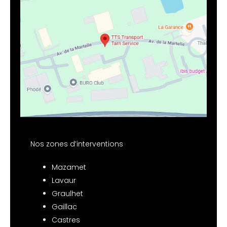
Nos zones d’interventions
Mazamet
Lavaur
Graulhet
Gaillac
Castres