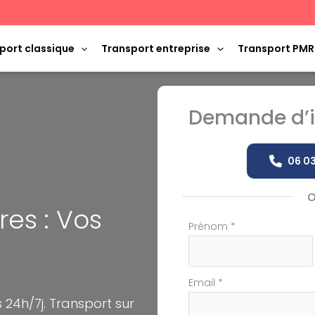
port classique
Transport entreprise
Transport PMR
Demande d’i
06 03
es : Vos
Formulaire
Prénom
*
simple
avec
téléphone
Email
*
24h/7j. Transport sur