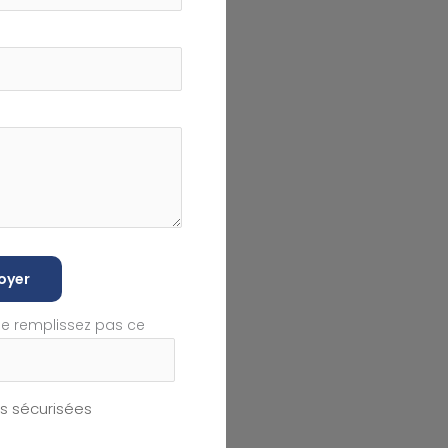
oyer
ne remplissez pas ce
 sécurisées