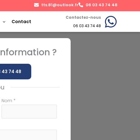
tts.81@outlook.fr
06 03 43 74 48
Contactez-nous
Contact
06 03 43 74 48
nformation ?
 43 74 48
ou
Nom
*