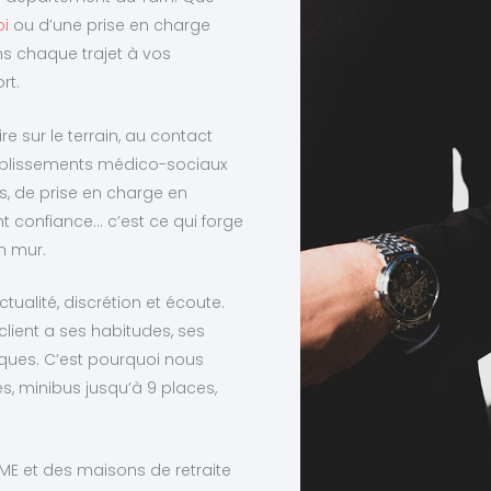
bi
ou d’une prise en charge
s chaque trajet à vos
rt.
re sur le terrain, au contact
établissements médico-sociaux
ns, de prise en charge en
nt confiance… c’est ce qui forge
n mur.
tualité, discrétion et écoute.
lient a ses habitudes, ses
iques. C’est pourquoi nous
, minibus jusqu’à 9 places,
IME et des maisons de retraite