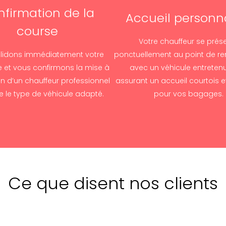
firmation de la
Accueil personn
course
Votre chauffeur se prés
lidons immédiatement votre
ponctuellement au point de r
et vous confirmons la mise à
avec un véhicule entretenu
on d’un chauffeur professionnel
assurant un accueil courtois e
e le type de véhicule adapté.
pour vos bagages.
Ce que disent nos clients