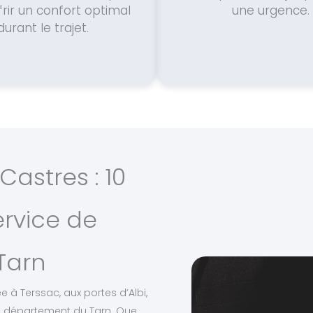
frir un confort optimal
une urgence.
durant le trajet.
Castres : 10
ervice de
Tarn
e à Terssac, aux portes d’Albi,
 le département du Tarn. Que