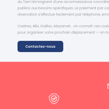
du Tarn témoignent d’une reconnaissance concrè
publics aux besoins spécifiques. Le paiement par car
réservation s’effectue facilement par téléphone, emai
Castres, Albi, Gaillac, Mazamet… on connaît ces ro
pour organiser votre prochain déplacement — on tro
Contactez-nous