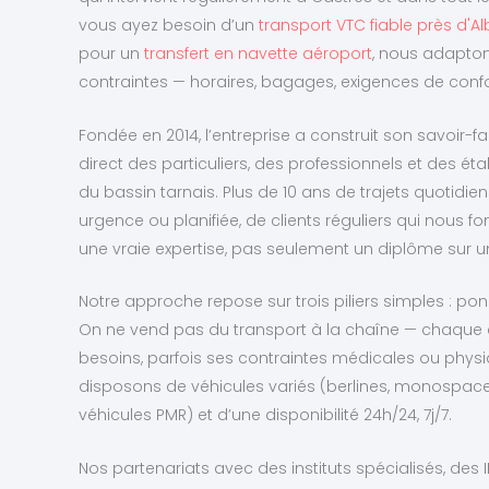
vous ayez besoin d’un
transport VTC fiable près d'Al
pour un
transfert en navette aéroport
, nous adapton
contraintes — horaires, bagages, exigences de confo
Fondée en 2014, l’entreprise a construit son savoir-fai
direct des particuliers, des professionnels et des 
du bassin tarnais. Plus de 10 ans de trajets quotidie
urgence ou planifiée, de clients réguliers qui nous fo
une vraie expertise, pas seulement un diplôme sur u
Notre approche repose sur trois piliers simples : ponc
On ne vend pas du transport à la chaîne — chaque c
besoins, parfois ses contraintes médicales ou phys
disposons de véhicules variés (berlines, monospaces
véhicules PMR) et d’une disponibilité 24h/24, 7j/7.
Nos partenariats avec des instituts spécialisés, des 