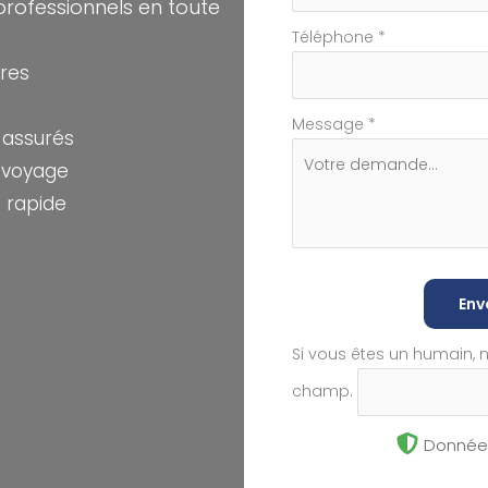
professionnels en toute
Téléphone
*
res
Message
*
 assurés
e voyage
 rapide
Env
Si vous êtes un humain, 
champ.
Données