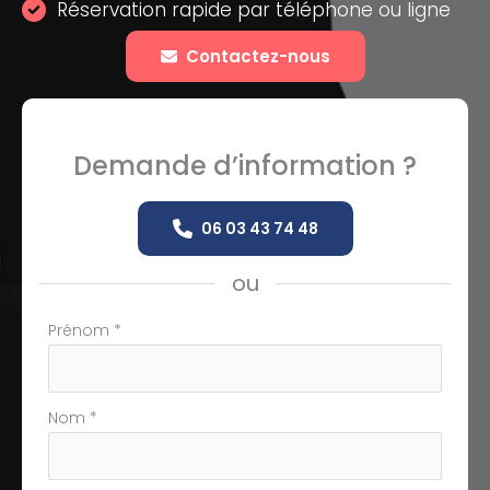
Réservation rapide par téléphone ou ligne
Contactez-nous
Demande d’information ?
06 03 43 74 48
ou
Formulaire
Prénom
*
simple
avec
téléphone
Nom
*