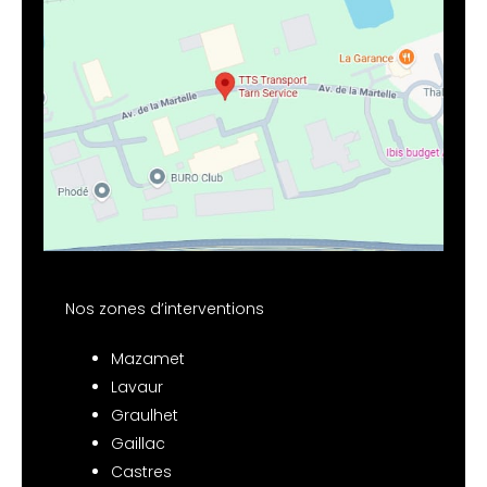
Nos zones d’interventions
Mazamet
Lavaur
Graulhet
Gaillac
Castres