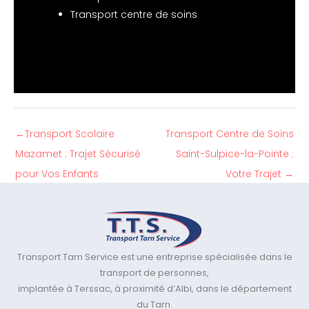
Transport centre de soins
←
Transport Scolaire
Transport Centre de Soins
Mazamet : Trajet Sécurisé
Saint-Sulpice-la-Pointe :
pour Vos Enfants
Votre Trajet
→
Transport Tarn Service est une entreprise spécialisée dans le
transport de personnes,
implantée à Terssac, à proximité d’Albi, dans le département
du Tarn.