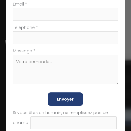
Email
*
Téléphone
*
Message
*
Envoyer
Si vous êtes un humain, ne remplissez pas ce
champ.