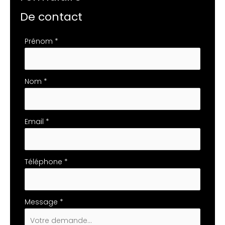
De contact
Formulaire
Prénom
*
simple
avec
téléphone
Nom
*
Email
*
Téléphone
*
Message
*