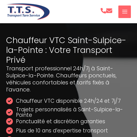
Aller
au
contenu
Chauffeur VTC Saint-Sulpice-
la-Pointe : Votre Transport
Privé
Transport professionnel 24h/7j à Saint-
Sulpice-la-Pointe. Chauffeurs ponctuels,
véhicules confortables et tarifs fixés à
l’avance.
Chauffeur VTC disponible 24h/24 et 7j/7
Trajets personnalisés à Saint-Sulpice-la-
Pointe
Ponctualité et discrétion garanties
Plus de 10 ans d’expertise transport