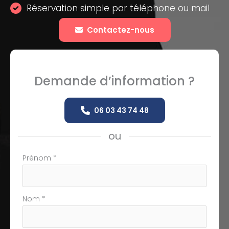
Réservation simple par téléphone ou mail
Contactez-nous
Demande d’information ?
06 03 43 74 48
ou
Formulaire
Prénom
*
simple
avec
téléphone
Nom
*