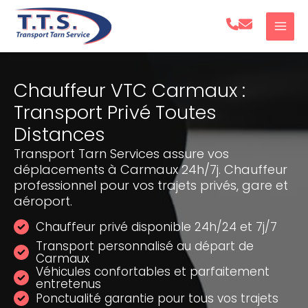
Aller
au
contenu
Chauffeur VTC Carmaux :
Transport Privé Toutes
Distances
Transport Tarn Services assure vos
déplacements à Carmaux 24h/7j. Chauffeur
professionnel pour vos trajets privés, gare et
aéroport.
Chauffeur privé disponible 24h/24 et 7j/7
Transport personnalisé au départ de
Carmaux
Véhicules confortables et parfaitement
entretenus
Ponctualité garantie pour tous vos trajets