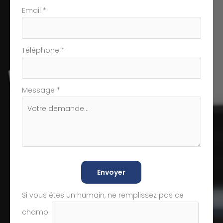
Email
*
Téléphone
*
Message
*
Envoyer
Si vous êtes un humain, ne remplissez pas ce
champ.