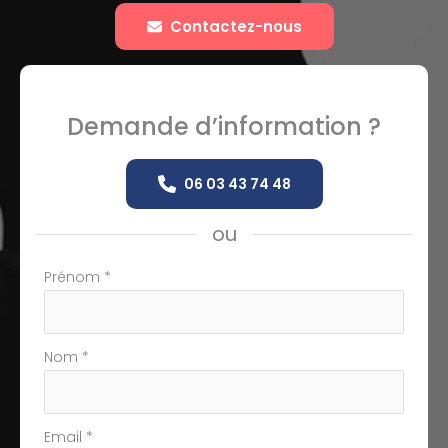
Contactez-nous
Demande d’information ?
06 03 43 74 48
ou
Formulaire
Prénom
*
simple
avec
téléphone
Nom
*
Email
*