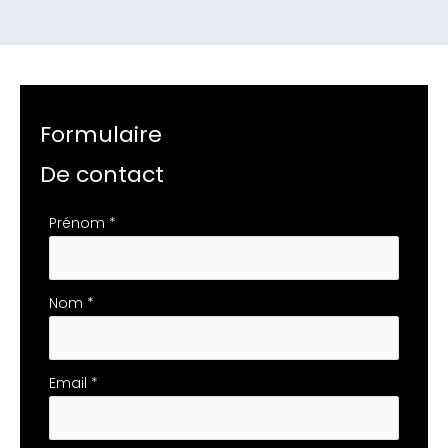
Formulaire
De contact
Formulaire
Prénom
*
simple
avec
téléphone
Nom
*
Email
*