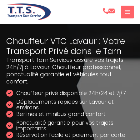
Aller
au
contenu
Chauffeur VTC Lavaur : Votre
Transport Privé dans le Tarn
Transport Tarn Services assure vos trajets
24h/7j à Lavaur. Chauffeur professionnel,
ponctualité garantie et véhicules tout
confort.
Chauffeur privé disponible 24h/24 et 7j/7
Déplacements rapides sur Lavaur et
environs
Berlines et minibus grand confort
Ponctualité garantie pour vos trajets
importants
Réservation facile et paiement par carte