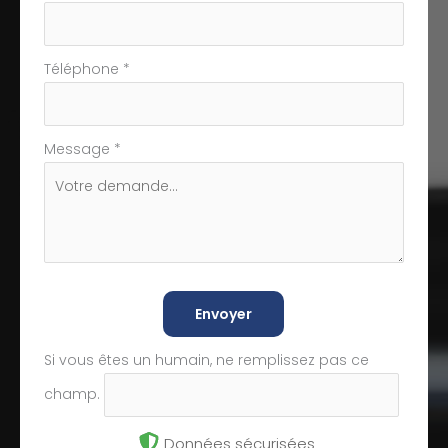
Téléphone
*
Message
*
Envoyer
Si vous êtes un humain, ne remplissez pas ce
champ.
Données sécurisées