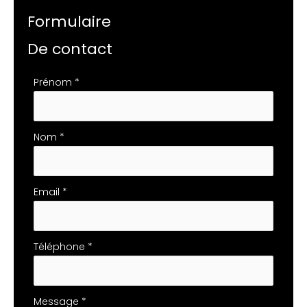
Formulaire
De contact
Formulaire
Prénom
*
simple
avec
téléphone
Nom
*
Email
*
Téléphone
*
Message
*