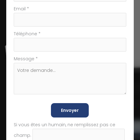
Email
*
Téléphone
*
Message
*
Envoyer
Si vous êtes un humain, ne remplissez pas ce
champ.