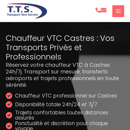
Aller
au
contenu
Chauffeur VTC Castres : Vos
Transports Privés et
Professionnels
Réservez votre chauffeur VTC à Castres
24h/7j. Transport sur mesure, transferts
aéroports et trajets professionnels en toute
sérénité.
Chauffeur VTC professionnel sur Castres
Disponibilité totale 24h/24 et 7j/7
Trajets confortables toutes distances
assurés
Ponctualité et discrétion pour chaque
voyage