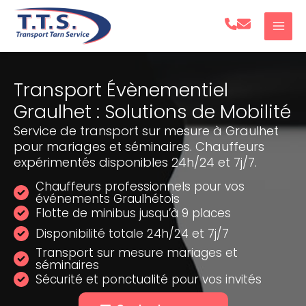
Aller
au
contenu
Transport Évènementiel
Graulhet : Solutions de Mobilité
Service de transport sur mesure à Graulhet
pour mariages et séminaires. Chauffeurs
expérimentés disponibles 24h/24 et 7j/7.
Chauffeurs professionnels pour vos
événements Graulhétois
Flotte de minibus jusqu’à 9 places
Disponibilité totale 24h/24 et 7j/7
Transport sur mesure mariages et
séminaires
Sécurité et ponctualité pour vos invités