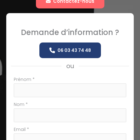
Contactez-nous
Demande d’information ?
06 03 43 74 48
ou
Formulaire
Prénom
*
simple
avec
téléphone
Nom
*
Email
*