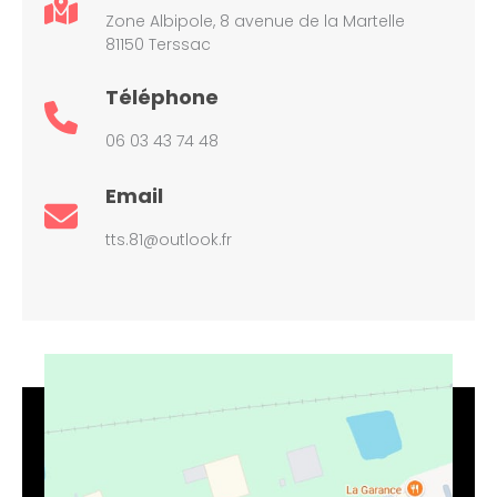
Zone Albipole, 8 avenue de la Martelle
81150 Terssac
Téléphone
06 03 43 74 48
Email
tts.81@outlook.fr