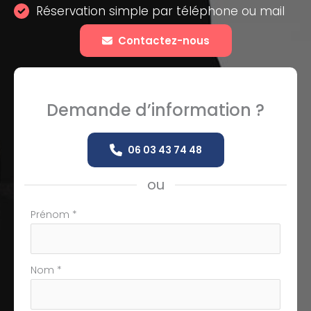
Réservation simple par téléphone ou mail
Contactez-nous
Demande d’information ?
06 03 43 74 48
ou
Formulaire
Prénom
*
simple
avec
téléphone
Nom
*