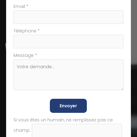
Email
*
Téléphone
*
Message
*
Envoyer
Si vous êtes un humain, ne remplissez pas ce
champ.