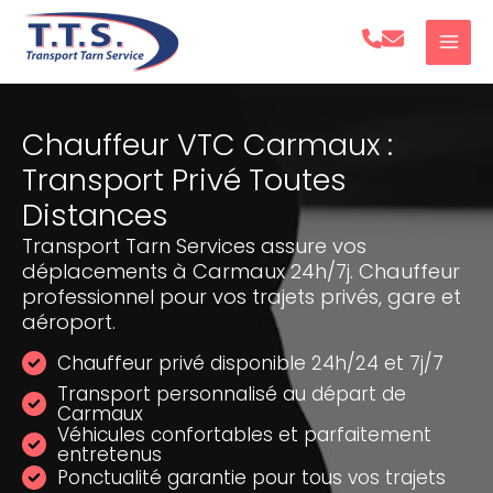
Aller
au
contenu
Chauffeur VTC Carmaux :
Transport Privé Toutes
Distances
Transport Tarn Services assure vos
déplacements à Carmaux 24h/7j. Chauffeur
professionnel pour vos trajets privés, gare et
aéroport.
Chauffeur privé disponible 24h/24 et 7j/7
Transport personnalisé au départ de
Carmaux
Véhicules confortables et parfaitement
entretenus
Ponctualité garantie pour tous vos trajets