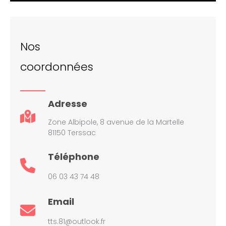
Nos
coordonnées
Adresse
Zone Albipole, 8 avenue de la Martelle
81150 Terssac
Téléphone
06 03 43 74 48
Email
tts.81@outlook.fr