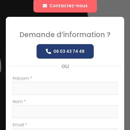
Contactez-nous
Demande d’information ?
06 03 43 74 48
ou
Formulaire
Prénom
*
simple
avec
téléphone
Nom
*
Email
*