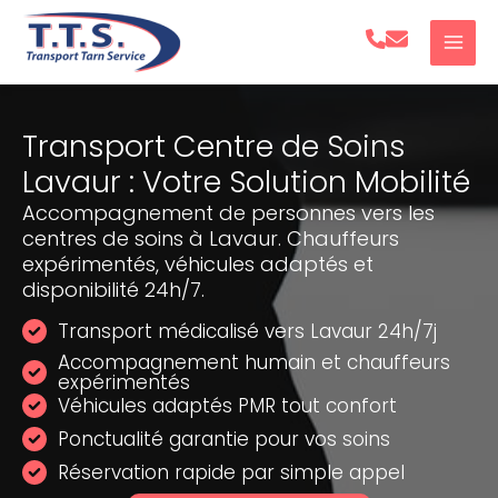
Aller
au
contenu
Transport Centre de Soins
Lavaur : Votre Solution Mobilité
Accompagnement de personnes vers les
centres de soins à Lavaur. Chauffeurs
expérimentés, véhicules adaptés et
disponibilité 24h/7.
Transport médicalisé vers Lavaur 24h/7j
Accompagnement humain et chauffeurs
expérimentés
Véhicules adaptés PMR tout confort
Ponctualité garantie pour vos soins
Réservation rapide par simple appel