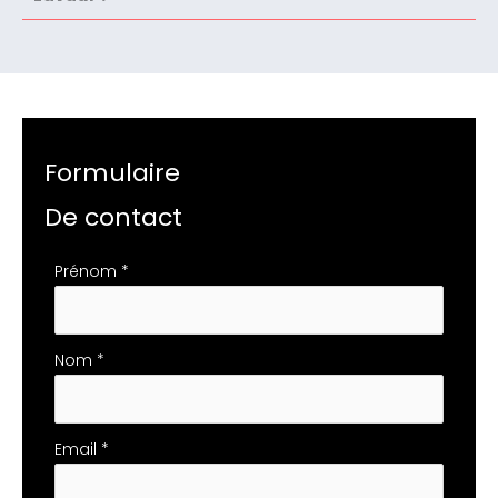
Formulaire
De contact
Formulaire
Prénom
*
simple
avec
téléphone
Nom
*
Email
*