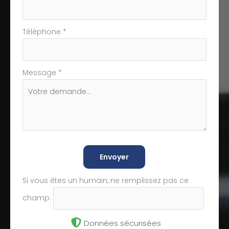
Téléphone
*
Message
*
Envoyer
Si vous êtes un humain, ne remplissez pas ce
champ.
Données sécurisées