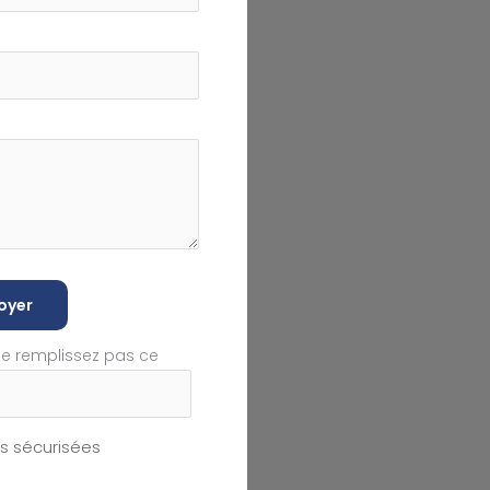
oyer
ne remplissez pas ce
 sécurisées