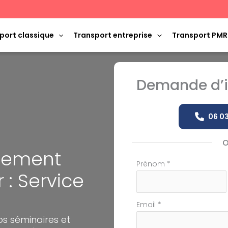
port classique
Transport entreprise
Transport PMR
Demande d’i
06 03
ènement
Formulaire
Prénom
*
 : Service
simple
avec
téléphone
Email
*
os séminaires et