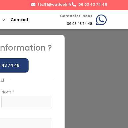
tts.81@outlook.fr
06 03 43 74 48
Contactez-nous
Contact
06 03 43 74 48
nformation ?
 43 74 48
ou
Nom
*