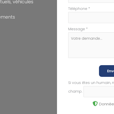
els, véhicules
Téléphone
*
nements
Message
*
Env
Si vous êtes un humain, 
champ.
Données