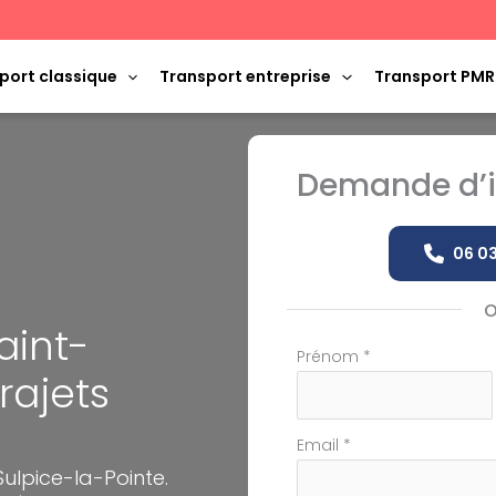
port classique
Transport entreprise
Transport PMR
Demande d’i
06 03
aint-
Formulaire
Prénom
*
rajets
simple
avec
téléphone
Email
*
lpice-la-Pointe.