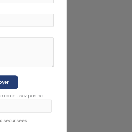
oyer
ne remplissez pas ce
 sécurisées