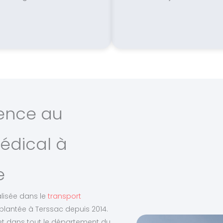
ience au
édical à
e
alisée dans le
transport
plantée à Terssac depuis 2014.
 et dans tout le département du