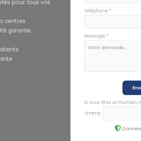
ptés pour tous vos
Téléphone
*
s centres
té garantie
Message
*
atients
ointe
Env
Si vous êtes un humain, 
champ.
Données