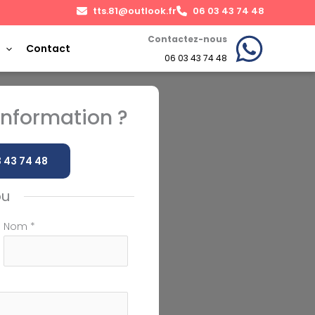
tts.81@outlook.fr
06 03 43 74 48
Contactez-nous
Contact
06 03 43 74 48
nformation ?
 43 74 48
ou
Nom
*