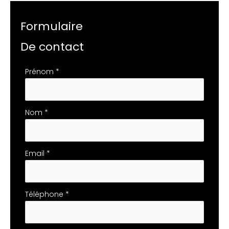
Formulaire
De contact
Formulaire
Prénom
*
simple
avec
téléphone
Nom
*
Email
*
Téléphone
*