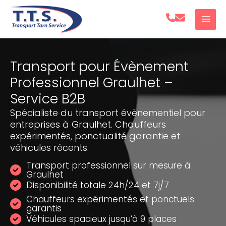
Aller
au
contenu
Transport pour Évènement
Professionnel Graulhet –
Service B2B
Spécialiste du transport évènementiel pour
entreprises à Graulhet. Chauffeurs
expérimentés, ponctualité garantie et
véhicules récents.
Transport professionnel sur mesure à
Graulhet
Disponibilité totale 24h/24 et 7j/7
Chauffeurs expérimentés et ponctuels
garantis
Véhicules spacieux jusqu’à 9 places