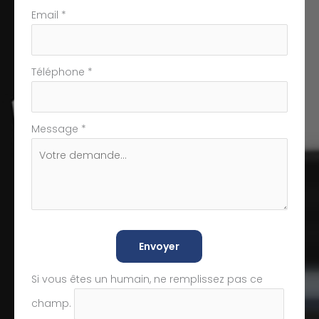
Email
*
Téléphone
*
Message
*
Envoyer
Si vous êtes un humain, ne remplissez pas ce
champ.