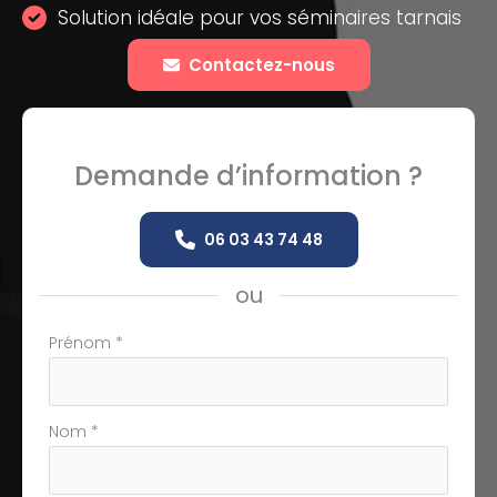
Solution idéale pour vos séminaires tarnais
Contactez-nous
Demande d’information ?
06 03 43 74 48
ou
Formulaire
Prénom
*
simple
avec
téléphone
Nom
*