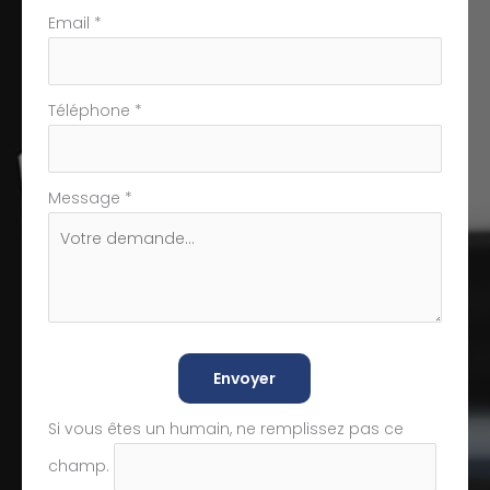
Email
*
Téléphone
*
Message
*
Envoyer
Si vous êtes un humain, ne remplissez pas ce
champ.