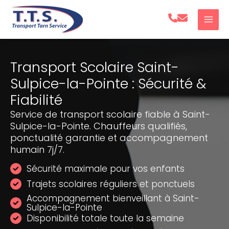
Aller
au
contenu
Transport Scolaire Saint-
Sulpice-la-Pointe : Sécurité &
Fiabilité
Service de transport scolaire fiable à Saint-
Sulpice-la-Pointe. Chauffeurs qualifiés,
ponctualité garantie et accompagnement
humain 7j/7.
Sécurité maximale pour vos enfants
Trajets scolaires réguliers et ponctuels
Accompagnement bienveillant à Saint-
Sulpice-la-Pointe
Disponibilité totale toute la semaine