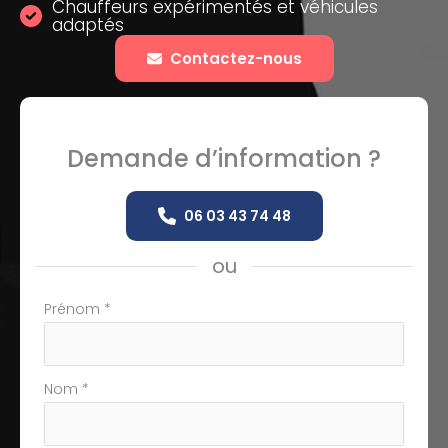
Chauffeurs expérimentés et véhicules
adaptés
Contactez-nous
Demande d’information ?
06 03 43 74 48
ou
Formulaire
Prénom
*
simple
avec
téléphone
Nom
*