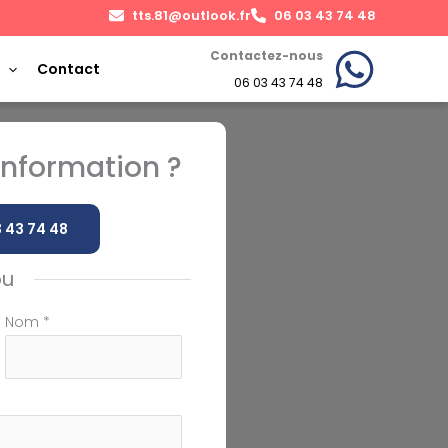
tts.81@outlook.fr
06 03 43 74 48
Contactez-nous
Contact
06 03 43 74 48
nformation ?
 43 74 48
ou
Nom
*