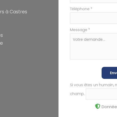
Téléphone
*
s à Castres
Message
*
es
te
Env
Si vous êtes un humain, 
champ.
Données