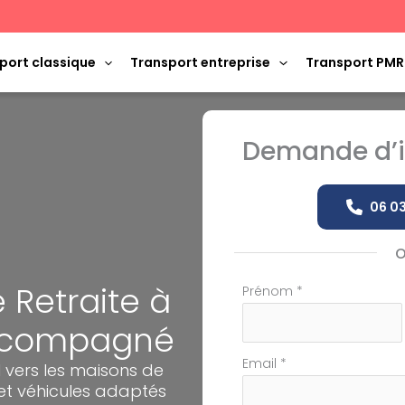
port classique
Transport entreprise
Transport PMR
Demande d’i
06 03
 Retraite à
Formulaire
Prénom
*
simple
Accompagné
avec
téléphone
Email
*
vers les maisons de
 et véhicules adaptés