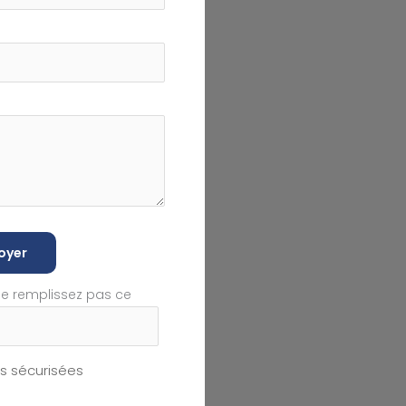
oyer
ne remplissez pas ce
 sécurisées