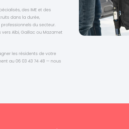
écialisés, des IME et des
ruits dans la durée,
professionnels du secteur.
s vers Albi, Gaillac ou Mazamet
ner les résidents de votre
ent au 06 03 43 74 48 — nous