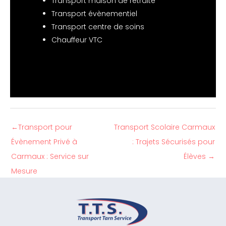
Transport maison de retraite
Transport évènementiel
Transport centre de soins
Chauffeur VTC
←
Transport pour
Transport Scolaire Carmaux
Évènement Privé à
: Trajets Sécurisés pour
Carmaux : Service sur
Élèves
→
Mesure