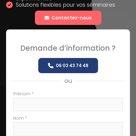
Solutions flexibles pour vos séminaires
Contactez-nous
Demande d’information ?
06 03 43 74 48
ou
Formulaire
Prénom
*
simple
avec
téléphone
Nom
*