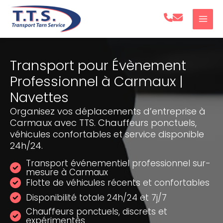
Aller
au
contenu
Transport pour Évènement
Professionnel à Carmaux |
Navettes
Organisez vos déplacements d’entreprise à
Carmaux avec TTS. Chauffeurs ponctuels,
véhicules confortables et service disponible
24h/24.
Transport événementiel professionnel sur-
mesure à Carmaux
Flotte de véhicules récents et confortables
Disponibilité totale 24h/24 et 7j/7
Chauffeurs ponctuels, discrets et
expérimentés