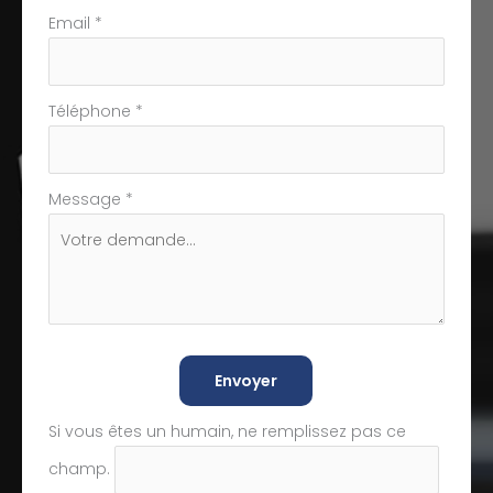
Email
*
Téléphone
*
Message
*
Envoyer
Si vous êtes un humain, ne remplissez pas ce
champ.