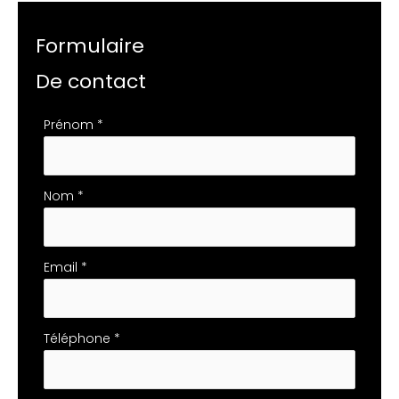
Formulaire
De contact
Formulaire
Prénom
*
simple
avec
téléphone
Nom
*
Email
*
Téléphone
*