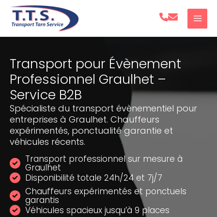
Aller
au
contenu
Transport pour Évènement
Professionnel Graulhet –
Service B2B
Spécialiste du transport évènementiel pour
entreprises à Graulhet. Chauffeurs
expérimentés, ponctualité garantie et
véhicules récents.
Transport professionnel sur mesure à
Graulhet
Disponibilité totale 24h/24 et 7j/7
Chauffeurs expérimentés et ponctuels
garantis
Véhicules spacieux jusqu’à 9 places