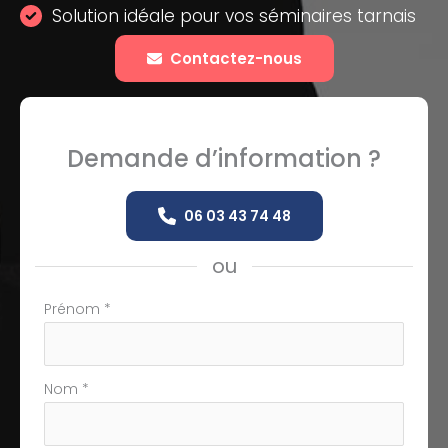
Solution idéale pour vos séminaires tarnais
Contactez-nous
Demande d’information ?
06 03 43 74 48
ou
Formulaire
Prénom
*
simple
avec
téléphone
Nom
*