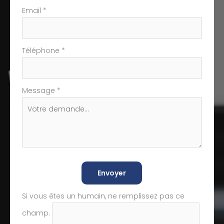
Email
*
Téléphone
*
Message
*
Envoyer
Si vous êtes un humain, ne remplissez pas ce
champ.