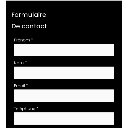
Formulaire
De contact
Formulaire
Prénom
*
simple
avec
téléphone
Nom
*
Email
*
Téléphone
*