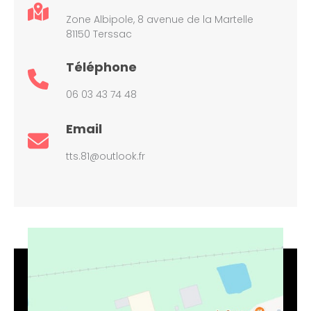
Zone Albipole, 8 avenue de la Martelle
81150 Terssac
Téléphone
06 03 43 74 48
Email
tts.81@outlook.fr