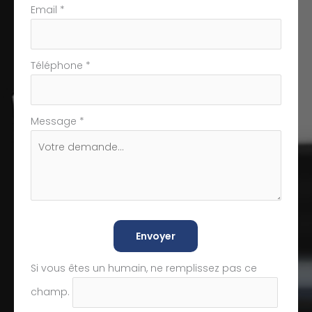
Email
*
Téléphone
*
Message
*
Envoyer
Si vous êtes un humain, ne remplissez pas ce
champ.