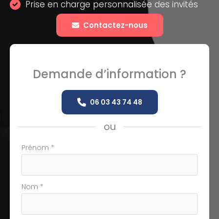
Prise en charge personnalisée des invités
Contactez-nous
Demande d’information ?
06 03 43 74 48
ou
Formulaire
Prénom
*
simple
avec
téléphone
Nom
*