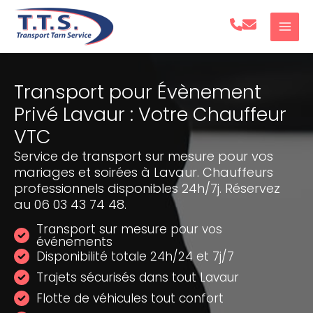
Aller
au
contenu
Transport pour Évènement
Privé Lavaur : Votre Chauffeur
VTC
Service de transport sur mesure pour vos
mariages et soirées à Lavaur. Chauffeurs
professionnels disponibles 24h/7j. Réservez
au 06 03 43 74 48.
Transport sur mesure pour vos
événements
Disponibilité totale 24h/24 et 7j/7
Trajets sécurisés dans tout Lavaur
Flotte de véhicules tout confort