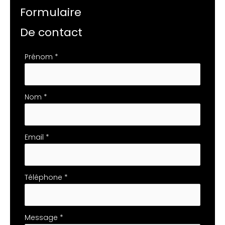
Formulaire
De contact
Formulaire
Prénom
*
simple
avec
téléphone
Nom
*
Email
*
Téléphone
*
Message
*