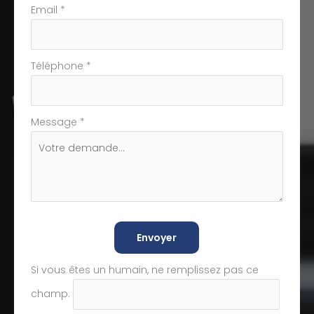
Email
*
Téléphone
*
Message
*
Envoyer
Si vous êtes un humain, ne remplissez pas ce
champ.