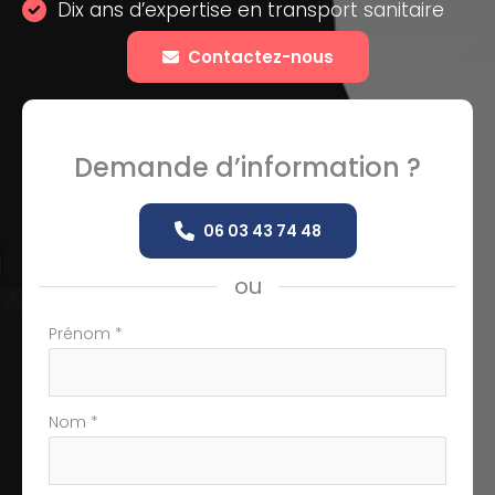
Dix ans d’expertise en transport sanitaire
Contactez-nous
Demande d’information ?
06 03 43 74 48
ou
Formulaire
Prénom
*
simple
avec
téléphone
Nom
*