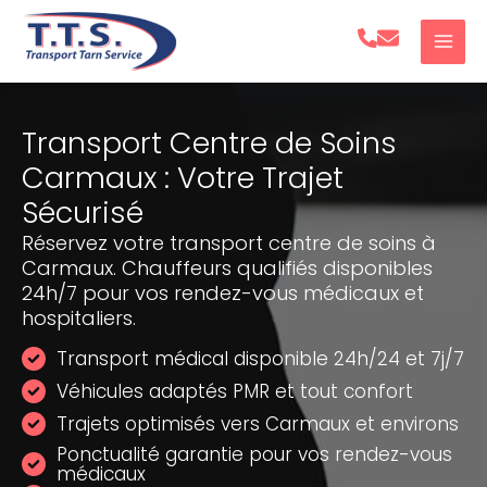
Aller
au
contenu
Transport Centre de Soins
Carmaux : Votre Trajet
Sécurisé
Réservez votre transport centre de soins à
Carmaux. Chauffeurs qualifiés disponibles
24h/7 pour vos rendez-vous médicaux et
hospitaliers.
Transport médical disponible 24h/24 et 7j/7
Véhicules adaptés PMR et tout confort
Trajets optimisés vers Carmaux et environs
Ponctualité garantie pour vos rendez-vous
médicaux