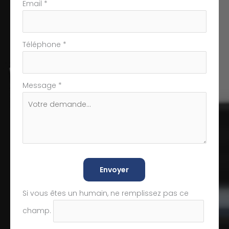
Email
*
Téléphone
*
Message
*
Envoyer
Si vous êtes un humain, ne remplissez pas ce
champ.