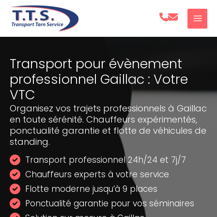
Aller
au
contenu
Transport pour évènement
professionnel Gaillac : Votre
VTC
Organisez vos trajets professionnels à Gaillac
en toute sérénité. Chauffeurs expérimentés,
ponctualité garantie et flotte de véhicules de
standing.
Transport professionnel 24h/24 et 7j/7
Chauffeurs experts à votre service
Flotte moderne jusqu’à 9 places
Ponctualité garantie pour vos séminaires