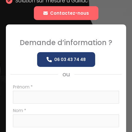
Solution sur mesure à Gaillac
Contactez-nous
Demande d’information ?
06 03 43 74 48
ou
Formulaire
Prénom
*
simple
avec
téléphone
Nom
*