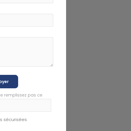
oyer
ne remplissez pas ce
 sécurisées