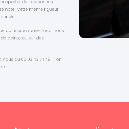
transporter des personnes
sse note. Cette même rigueur
ionnels.
ce du réseau routier local nous
 de pointe ou sur des
z-nous au 06 03 43 74 48 — on
da.