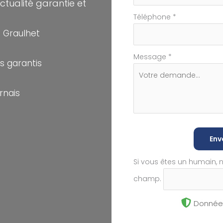
tualité garantie et
Téléphone
*
 Graulhet
Message
*
s garantis
rnais
Env
Si vous êtes un humain, 
champ.
Données