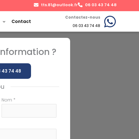
tts.81@outlook.fr
06 03 43 74 48
Contactez-nous
Contact
06 03 43 74 48
nformation ?
 43 74 48
ou
Nom
*