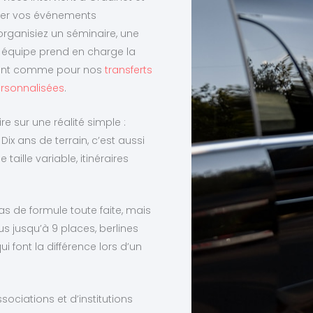
er vos événements
organisiez un séminaire, une
re équipe prend en charge la
ement comme pour nos
transferts
rsonnalisées
.
re sur une réalité simple :
Dix ans de terrain, c’est aussi
aille variable, itinéraires
as de formule toute faite, mais
s jusqu’à 9 places, berlines
ui font la différence lors d’un
ociations et d’institutions