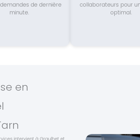
s demandes de dernière
collaborateurs pour u
minute.
optimal.
ise en
l
Tarn
vices intervient à Graulhet et