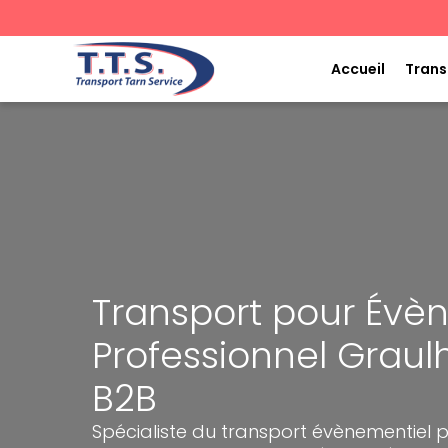
Aller
au
contenu
Accueil
Trans
Transport pour Év
Professionnel Graul
B2B
Spécialiste du transport évènementiel p