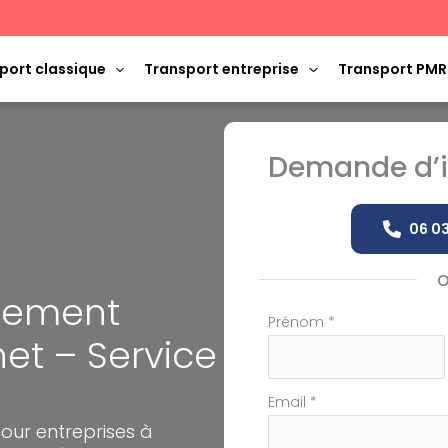
port classique
Transport entreprise
Transport PMR
Demande d’i
06 03
ènement
Formulaire
Prénom
*
het – Service
simple
avec
téléphone
Email
*
our entreprises à