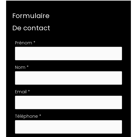
Formulaire
De contact
Formulaire
Prénom
*
simple
avec
téléphone
Nom
*
Email
*
Téléphone
*