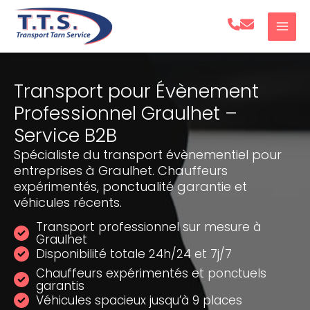
Aller
au
contenu
Transport pour Évènement
Professionnel Graulhet –
Service B2B
Spécialiste du transport évènementiel pour
entreprises à Graulhet. Chauffeurs
expérimentés, ponctualité garantie et
véhicules récents.
Transport professionnel sur mesure à
Graulhet
Disponibilité totale 24h/24 et 7j/7
Chauffeurs expérimentés et ponctuels
garantis
Véhicules spacieux jusqu’à 9 places