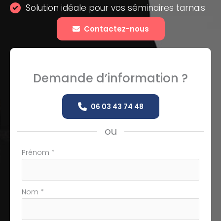
Solution idéale pour vos séminaires tarnais
Contactez-nous
Demande d’information ?
06 03 43 74 48
ou
Formulaire
Prénom
*
simple
avec
téléphone
Nom
*