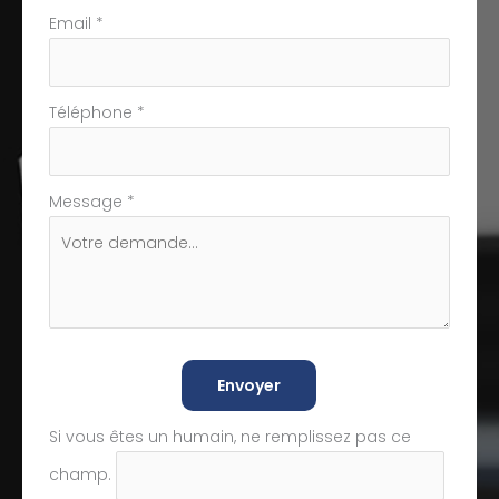
Email
*
Téléphone
*
Message
*
Envoyer
Si vous êtes un humain, ne remplissez pas ce
champ.