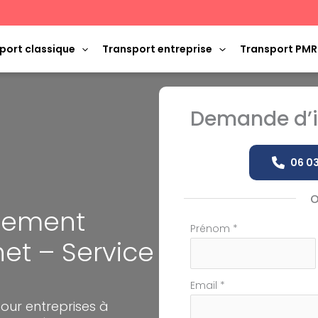
port classique
Transport entreprise
Transport PMR
Demande d’i
06 03
ènement
Formulaire
Prénom
*
het – Service
simple
avec
téléphone
Email
*
our entreprises à