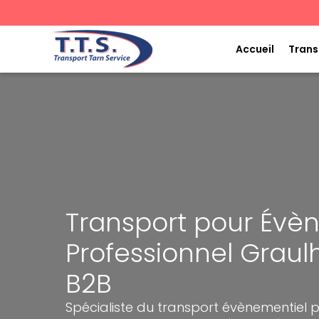
Aller
au
contenu
Accueil
Trans
Transport pour Év
Professionnel Graul
B2B
Spécialiste du transport évènementiel p