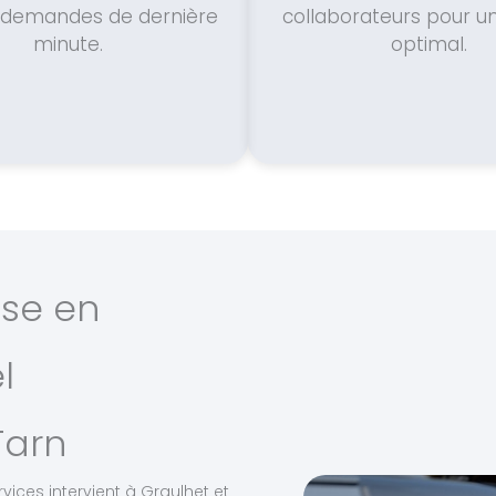
s demandes de dernière
collaborateurs pour u
minute.
optimal.
ise en
l
Tarn
vices intervient à Graulhet et