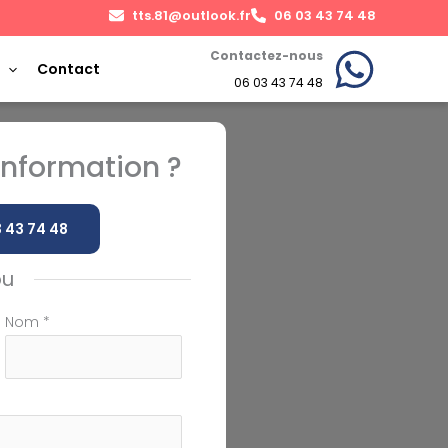
tts.81@outlook.fr
06 03 43 74 48
Contactez-nous
Contact
06 03 43 74 48
nformation ?
 43 74 48
ou
Nom
*