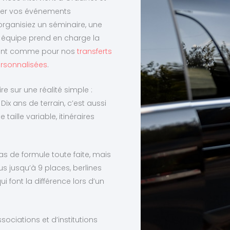
er vos événements
organisiez un séminaire, une
re équipe prend en charge la
ement comme pour nos
transferts
rsonnalisées
.
re sur une réalité simple :
Dix ans de terrain, c’est aussi
aille variable, itinéraires
as de formule toute faite, mais
s jusqu’à 9 places, berlines
ui font la différence lors d’un
ociations et d’institutions