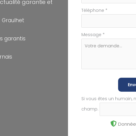
tualité garantie et
Téléphone
*
 Graulhet
Message
*
s garantis
rnais
Env
Si vous êtes un humain, 
champ.
Données