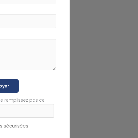
oyer
ne remplissez pas ce
 sécurisées