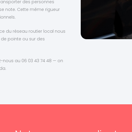
transporter des personnes
sse note. Cette même rigueur
ionnels.
ce du réseau routier local nous
 de pointe ou sur des
z-nous au 06 03 43 74 48 — on
da.