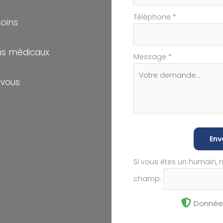
Téléphone
*
soins
s médicaux
Message
*
-vous
Env
Si vous êtes un humain, 
champ.
Données