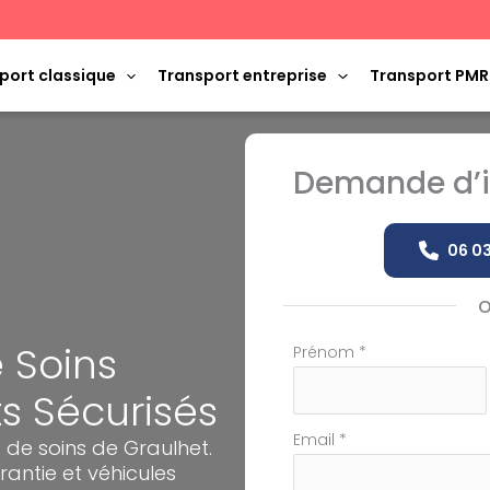
port classique
Transport entreprise
Transport PMR
Demande d’i
06 03
 Soins
Formulaire
Prénom
*
simple
ts Sécurisés
avec
téléphone
Email
*
 de soins de Graulhet.
ntie et véhicules