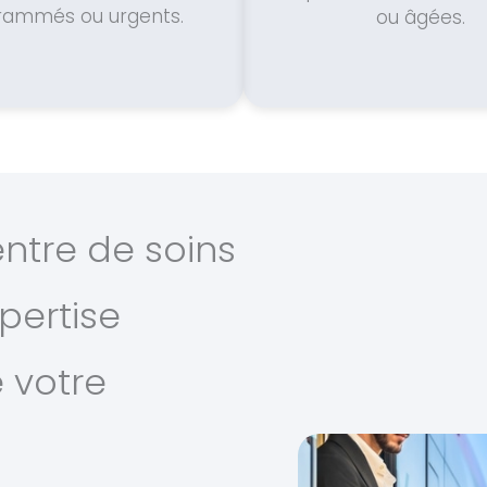
rammés ou urgents.
ou âgées.
entre de soins
xpertise
 votre