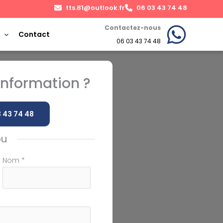
tts.81@outlook.fr
06 03 43 74 48
Contactez-nous
Contact
06 03 43 74 48
nformation ?
 43 74 48
ou
Nom
*