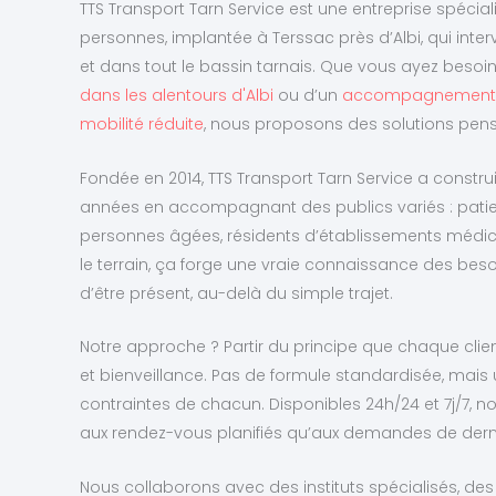
TTS Transport Tarn Service est une entreprise spécia
personnes, implantée à Terssac près d’Albi, qui inte
et dans tout le bassin tarnais. Que vous ayez besoi
dans les alentours d'Albi
ou d’un
accompagnement a
mobilité réduite
, nous proposons des solutions pens
Fondée en 2014, TTS Transport Tarn Service a construi
années en accompagnant des publics variés : patien
personnes âgées, résidents d’établissements médic
le terrain, ça forge une vraie connaissance des bes
d’être présent, au-delà du simple trajet.
Notre approche ? Partir du principe que chaque clien
et bienveillance. Pas de formule standardisée, mais
contraintes de chacun. Disponibles 24h/24 et 7j/7, 
aux rendez-vous planifiés qu’aux demandes de dern
Nous collaborons avec des instituts spécialisés, des