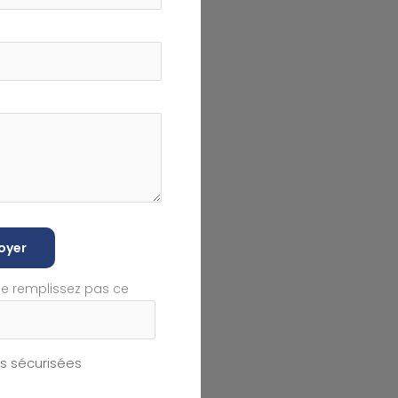
oyer
ne remplissez pas ce
 sécurisées