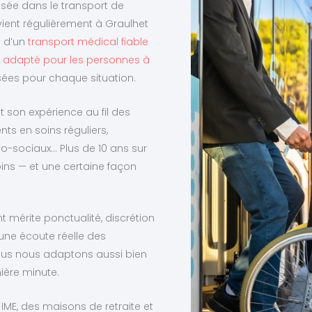
lisée dans le transport de
rvient régulièrement à Graulhet
n d’un
transport médical fiable
dapté pour les personnes à
ées pour chaque situation.
t son expérience au fil des
ts en soins réguliers,
o-sociaux… Plus de 10 ans sur
oins — et une certaine façon
t mérite ponctualité, discrétion
 une écoute réelle des
nous nous adaptons aussi bien
ière minute.
 IME, des maisons de retraite et