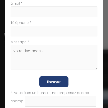
Email
*
Téléphone
*
Message
*
Envoyer
Si vous êtes un humain, ne remplissez pas ce
champ.