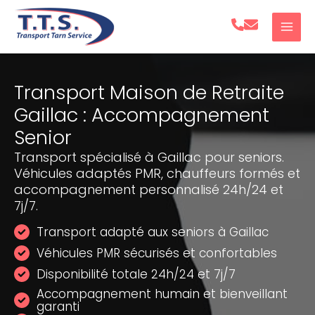
Aller
au
contenu
Transport Maison de Retraite
Gaillac : Accompagnement
Senior
Transport spécialisé à Gaillac pour seniors.
Véhicules adaptés PMR, chauffeurs formés et
accompagnement personnalisé 24h/24 et
7j/7.
Transport adapté aux seniors à Gaillac
Véhicules PMR sécurisés et confortables
Disponibilité totale 24h/24 et 7j/7
Accompagnement humain et bienveillant
garanti