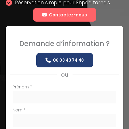
Réservation simple pour Ehpad tarnais
Contactez-nous
Demande d’information ?
06 03 43 74 48
ou
Formulaire
Prénom
*
simple
avec
téléphone
Nom
*