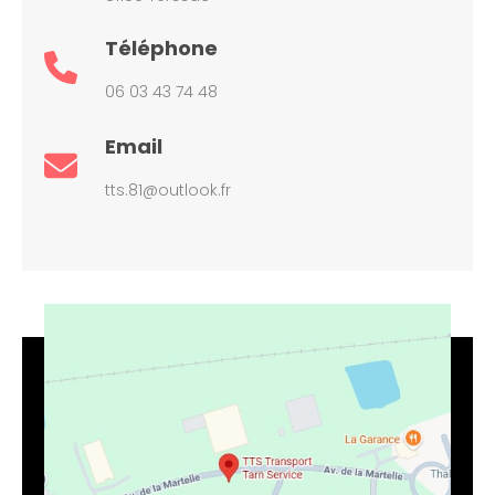
Téléphone
06 03 43 74 48
Email
tts.81@outlook.fr