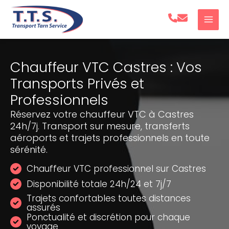
Aller
au
contenu
Chauffeur VTC Castres : Vos
Transports Privés et
Professionnels
Réservez votre chauffeur VTC à Castres
24h/7j. Transport sur mesure, transferts
aéroports et trajets professionnels en toute
sérénité.
Chauffeur VTC professionnel sur Castres
Disponibilité totale 24h/24 et 7j/7
Trajets confortables toutes distances
assurés
Ponctualité et discrétion pour chaque
voyage