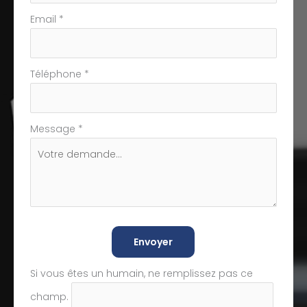
Email
*
Téléphone
*
Message
*
Envoyer
Si vous êtes un humain, ne remplissez pas ce
champ.