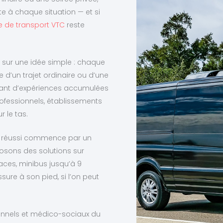
e à chaque situation — et si
e de transport VTC
reste
n sur une idée simple : chaque
 d’un trajet ordinaire ou d’une
autant d’expériences accumulées
professionnels, établissements
 le tas.
t réussi commence par un
posons des solutions sur
ces, minibus jusqu’à 9
re à son pied, si l’on peut
ionnels et médico-sociaux du