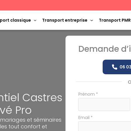
port classique
Transport entreprise
Transport PMR
Demande d’i
06 03
tiel Castres
Formulaire
Prénom
*
simple
ivé Pro
avec
téléphone
Email
*
 mariages et séminaires
les tout confort et