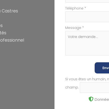
Téléphone
*
 Castres
es
Message
*
ités
ofessionnel
Env
Si vous êtes un humain, 
champ.
Données