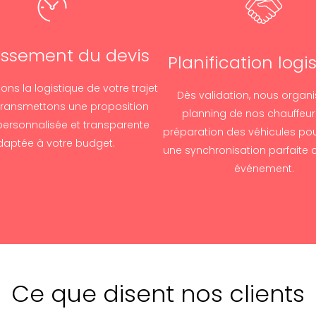
issement du devis
Planification logi
ons la logistique de votre trajet
Dès validation, nous organi
transmettons une proposition
planning de nos chauffeurs
 personnalisée et transparente
préparation des véhicules pou
daptée à votre budget.
une synchronisation parfaite 
événement.
Ce que disent nos clients