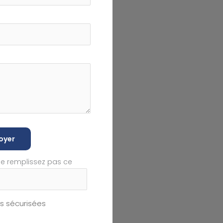
oyer
ne remplissez pas ce
 sécurisées