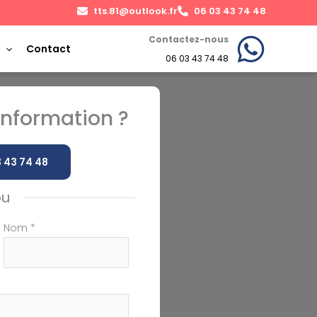
tts.81@outlook.fr
06 03 43 74 48
Contactez-nous
Contact
06 03 43 74 48
nformation ?
 43 74 48
ou
Nom
*